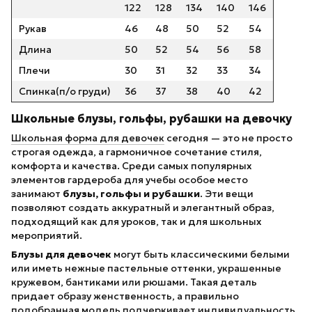
122
128
134
140
146
Рукав
46
48
50
52
54
Длина
50
52
54
56
58
Плечи
30
31
32
33
34
Спинка(п/о груди)
36
37
38
40
42
Школьные блузы, гольфы, рубашки на девочку
Школьная форма для девочек
сегодня — это не просто
строгая одежда, а гармоничное сочетание стиля,
комфорта и качества. Среди самых популярных
элементов гардероба для учебы особое место
занимают
блузы, гольфы и рубашки
. Эти вещи
позволяют создать аккуратный и элегантный образ,
подходящий как для уроков, так и для школьных
мероприятий.
Блузы для девочек
могут быть классическими белыми
или иметь нежные пастельные оттенки, украшенные
кружевом, бантиками или рюшами. Такая деталь
придает образу женственность, а правильно
подобранная модель подчеркивает индивидуальность