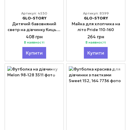
Артикул: 4530
Артикул: 8399
GLO-STORY
GLO-STORY
Дитячий бавовняний
Майка для хлопчика на
светр на дівчинку Кицьки
літо Pride 110-160
98-122
408 грн
264 грн
В наявності
В наявності
Купити
Купити