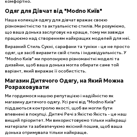
комфортно.
Одяг для Дівчат від "Modno Київ"
Наша колекція одягу для дівчат вражає своєю
різноманітністю та актуальністю стилів. Ми розуміємо,
що ваша донька заслуговує на краще, тому ми завжди
працюємо над створенням найкращих моделей для неї.
Виразний Стиль Сукні, сарафани та туніки - це не просто
одяг, це засіб виразити свій стиль і індивідуальність. У
"Modno Київ" ми пропонуємо різноманітні моделі та
дизайни, щоб ваша донька могла обирати саме той
варіант, який виражає її особистість.
Магазин Дитячого Одягу, на Який Можна
Розраховувати
Ми гордимося нашою репутацією і надійністю як
магазину дитячого одягу. Усі речі від "Modno Київ"
піддаються контролю якості, щоб ви могли бути
впевнені в покупці. Дитячі Речі з Якістю Якість - це наш
вищий пріоритет. Ми використовуємо тільки найкращі
матеріали та забезпечуємо якісний пошив, щоб ваша
донька отримувала тільки найкраще.