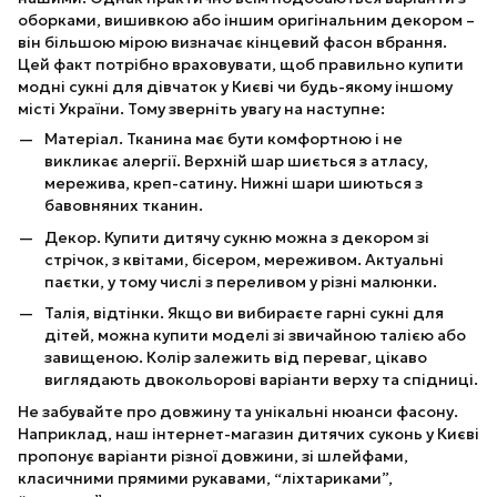
оборками, вишивкою або іншим оригінальним декором –
він більшою мірою визначає кінцевий фасон вбрання.
Цей факт потрібно враховувати, щоб правильно купити
модні сукні для дівчаток у Києві чи будь-якому іншому
місті України. Тому зверніть увагу на наступне:
Матеріал. Тканина має бути комфортною і не
викликає алергії. Верхній шар шиється з атласу,
мережива, креп-сатину. Нижні шари шиються з
бавовняних тканин.
Декор. Купити дитячу сукню можна з декором зі
стрічок, з квітами, бісером, мереживом. Актуальні
паєтки, у тому числі з переливом у різні малюнки.
Талія, відтінки. Якщо ви вибираєте гарні сукні для
дітей, можна купити моделі зі звичайною талією або
завищеною. Колір залежить від переваг, цікаво
виглядають двокольорові варіанти верху та спідниці.
Не забувайте про довжину та унікальні нюанси фасону.
Наприклад, наш інтернет-магазин дитячих суконь у Києві
пропонує варіанти різної довжини, зі шлейфами,
класичними прямими рукавами, “ліхтариками”,