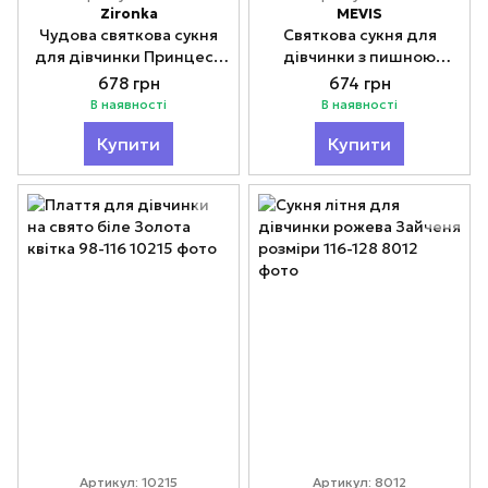
Zironka
MEVIS
Чудова святкова сукня
Святкова сукня для
для дівчинки Принцеса
дівчинки з пишною
104
спідницею Карамелька
678 грн
674 грн
122
В наявності
В наявності
Купити
Купити
Артикул: 10215
Артикул: 8012