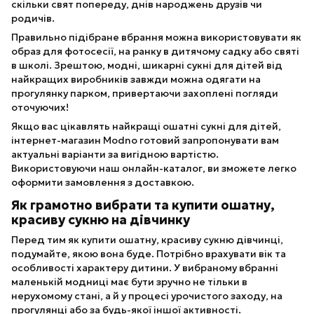
скільки свят попереду, днів народжень друзів чи
родичів.
Правильно підібране вбрання можна використовувати як
образ для фотосесії, на ранку в дитячому садку або святі
в школі. Зрештою, модні, шикарні сукні для дітей від
найкращих виробників завжди можна одягати на
прогулянку парком, привертаючи захоплені погляди
оточуючих!
Якщо вас цікавлять найкращі ошатні сукні для дітей,
інтернет-магазин Modno готовий запропонувати вам
актуальні варіанти за вигідною вартістю.
Використовуючи наш онлайн-каталог, ви зможете легко
оформити замовлення з доставкою.
Як грамотно вибрати та купити ошатну,
красиву сукню на дівчинку
Перед тим як купити ошатну, красиву сукню дівчинці,
подумайте, якою вона буде. Потрібно врахувати вік та
особливості характеру дитини. У вибраному вбранні
маленькій модниці має бути зручно не тільки в
нерухомому стані, а й у процесі урочистого заходу, на
прогулянці або за будь-якої іншої активності.