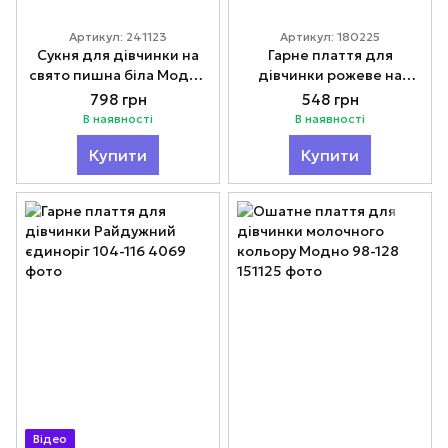
Артикул: 241123
Артикул: 180225
Сукня для дівчинки на
Гарне плаття для
свято пишна біла Модно
дівчинки рожеве на
100-140
свято 110-122
798 грн
548 грн
В наявності
В наявності
Купити
Купити
Відео