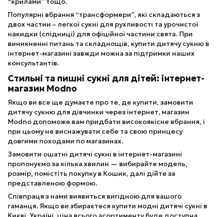
“крилами” тощо.
Популярні вбрання “трансформери”, які складаються з
двох частин – легкої сукні для рухливості та урочистої
накидки (спідниці) для офіційної частини свята. При
виникненні питань та складнощів, купити дитячу сукню в
інтернет-магазині завжди можна за підтримки наших
консультантів.
Стильні та пишні сукні для дітей: інтернет-
магазин Modno
Якщо ви все ще думаєте про те, де купити, замовити
дитячу сукню для дівчинки через інтернет, магазин
Modno допоможе вам придбати високоякісне вбрання, і
при цьому не виснажувати себе та свою принцесу
довгими походами по магазинах.
Замовити ошатні дитячі сукні в інтернет-магазині
пропонуємо за кілька хвилин — вибирайте модель,
розмір, помістіть покупку в Кошик, далі дійте за
представленою формою.
Співпраця з нами виявиться вигідною для вашого
гаманця. Якщо ви збираєтеся купити модні дитячі сукні в
Києві, Україні, ціна всього асортименту буде доступна