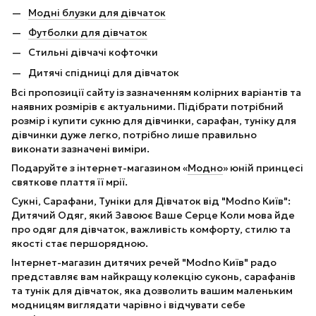
Модні блузки для дівчаток
Футболки для дівчаток
Стильні дівчачі кофточки
Дитячі спідниці для дівчаток
Всі пропозиції сайту із зазначенням колірних варіантів та
наявних розмірів є актуальними. Підібрати потрібний
розмір і купити сукню для дівчинки, сарафан, туніку для
дівчинки дуже легко, потрібно лише правильно
виконати зазначені виміри.
Подаруйте з інтернет-магазином «
Модно
» юній принцесі
святкове плаття її мрії.
Сукні, Сарафани, Туніки для Дівчаток від "Modno Київ":
Дитячий Одяг, який Завоює Ваше Серце Коли мова йде
про одяг для дівчаток, важливість комфорту, стилю та
якості стає першорядною.
Інтернет-магазин дитячих речей "Modno Київ" радо
представляє вам найкращу колекцію суконь, сарафанів
та тунік для дівчаток, яка дозволить вашим маленьким
модницям виглядати чарівно і відчувати себе