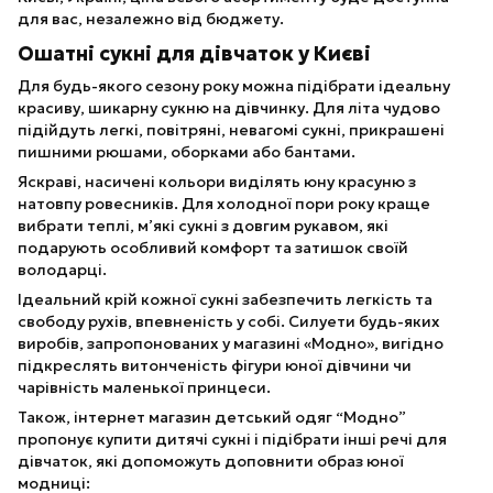
для вас, незалежно від бюджету.
Ошатні сукні для дівчаток у Києві
Для будь-якого сезону року можна підібрати ідеальну
красиву, шикарну сукню на дівчинку. Для літа чудово
підійдуть легкі, повітряні, невагомі сукні, прикрашені
пишними рюшами, оборками або бантами.
Яскраві, насичені кольори виділять юну красуню з
натовпу ровесників. Для холодної пори року краще
вибрати теплі, м’які сукні з довгим рукавом, які
подарують особливий комфорт та затишок своїй
володарці.
Ідеальний крій кожної сукні забезпечить легкість та
свободу рухів, впевненість у собі. Силуети будь-яких
виробів, запропонованих у магазині «Модно», вигідно
підкреслять витонченість фігури юної дівчини чи
чарівність маленької принцеси.
Також, інтернет магазин детський одяг “Модно”
пропонує купити дитячі сукні і підібрати інші речі для
дівчаток, які допоможуть доповнити образ юної
модниці: