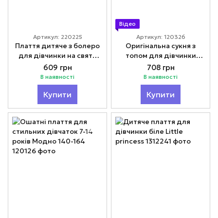
Відео
Артикул: 220225
Артикул: 120326
Плаття дитяче з болеро
Оригінальна сукня з
для дівчинки на свято
топом для дівчинки
Модно 110-130
"Венсдей"
609 грн
708 грн
В наявності
В наявності
Купити
Купити