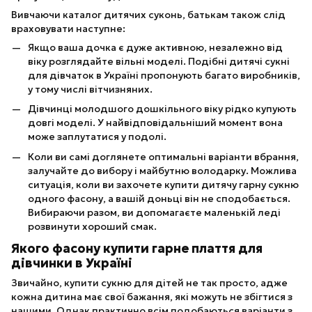
Вивчаючи каталог дитячих суконь, батькам також слід
враховувати наступне:
Якщо ваша дочка є дуже активною, незалежно від
віку розглядайте вільні моделі. Подібні дитячі сукні
для дівчаток в Україні пропонують багато виробників,
у тому числі вітчизняних.
Дівчинці молодшого дошкільного віку рідко купують
довгі моделі. У найвідповідальніший момент вона
може заплутатися у подолі.
Коли ви самі доглянете оптимальні варіанти вбрання,
залучайте до вибору і майбутню володарку. Можлива
ситуація, коли ви захочете купити дитячу гарну сукню
одного фасону, а вашій доньці він не сподобається.
Вибираючи разом, ви допомагаєте маленькій леді
розвинути хороший смак.
Якого фасону купити гарне плаття для
дівчинки в Україні
Звичайно, купити сукню для дітей не так просто, адже
кожна дитина має свої бажання, які можуть не збігтися з
нашими. Однак практично всім подобаються варіанти з