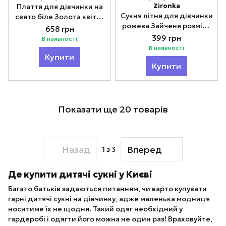
Zironka
Плаття для дівчинки на
Сукня літня для дівчинки
свято біле Золота квітка
рожева Зайченя розміри
98-116
658 грн
116-128
399 грн
В наявності
В наявності
Купити
Купити
Показати ще 20 товарів
Назад
Вперед
1
з 3
Де купити дитячі сукні у Києві
Багато батьків задаються питанням, чи варто купувати
гарні дитячі сукні на дівчинку, адже маленька модниця
носитиме їх не щодня. Такий одяг необхідний у
гардеробі і одягти його можна не один раз! Враховуйте,