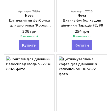
Артикул: 7894
Артикул: 7726
Nova
Nova
Дитяча літня футболка
Дитяча футболка для
для хлопчика "Король
дівчинки Парадіз 92, 98
літа" 92-116
208 грн
254 грн
В наявності
В наявності
Купити
Купити