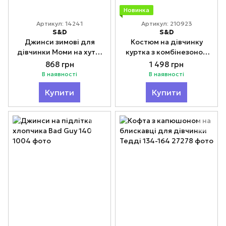
Новинка
Артикул: 14241
Артикул: 210923
S&D
S&D
Джинси зимові для
Костюм на дівчинку
дівчинки Моми на хутрі
куртка з комбінезоном
Модно
Термо 1-5 років
868 грн
1 498 грн
В наявності
В наявності
Купити
Купити