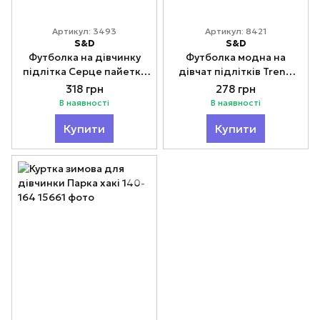
Артикул: 3493
Артикул: 8421
S&D
S&D
Футболка на дівчинку
Футболка модна на
підлітка Серце пайетка
дівчат підлітків Trend
134-164
134-164
318 грн
278 грн
В наявності
В наявності
Купити
Купити