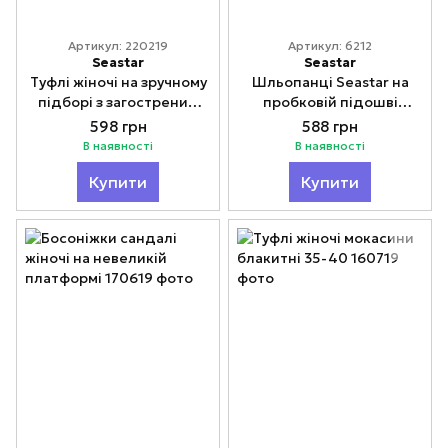
Артикул: 220219
Артикул: 6212
Seastar
Seastar
Туфлі жіночі на зручному
Шльопанці Seastar на
підборі з загостреним
пробковій підошві
носиком
оранжеві 38
598 грн
588 грн
В наявності
В наявності
Купити
Купити