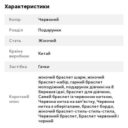
Характеристики
Колір
Червоний
Розділ
Подарунки
Стать
Жіночий
Країна
Китай
виробник
Застібка
Гачки
жіночий браслет шарм, жіночий
браслет-набір, гарний браслет
молодіжний, подарунок дівчині на 8
березня ідеї, браслет для дівчини,
Короткий
Самей браслет із червоною ниткою,
опис
Червона нитка на зап'ястку, Червона
нитка з оберігалами, браслет бордо,
жіночий браслет-стиль-стиль-стила,
Червоний браслет, Браслет червоний і
чорний