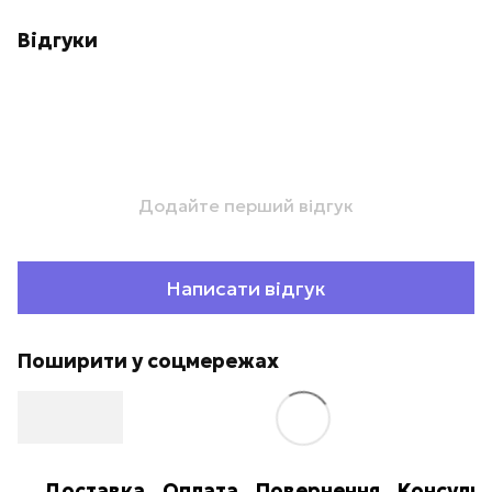
Відгуки
Додайте перший відгук
Написати відгук
Поширити у соцмережах
Доставка
Оплата
Повернення
Консульт