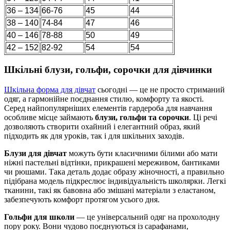
36 – 134
66-76
45
44
38 – 140
74-84
47
46
40 – 146
78-88
50
49
42 – 152
82-92
54
54
Шкільні блузи, гольфи, сорочки для дівчинки
Шкільна форма для дівчат
сьогодні — це не просто стриманий
одяг, а гармонійне поєднання стилю, комфорту та якості.
Серед найпопулярніших елементів гардероба для навчання
особливе місце займають
блузи, гольфи та сорочки
. Ці речі
дозволяють створити охайний і елегантний образ, який
підходить як для уроків, так і для шкільних заходів.
Блузи для дівчат
можуть бути класичними білими або мати
ніжні пастельні відтінки, прикрашені мереживом, бантиками
чи рюшами. Така деталь додає образу жіночності, а правильно
підібрана модель підкреслює індивідуальність школярки. Легкі
тканини, такі як бавовна або змішані матеріали з еластаном,
забезпечують комфорт протягом усього дня.
Гольфи для школи
— це універсальний одяг на прохолодну
пору року. Вони чудово поєднуються із сарафанами,