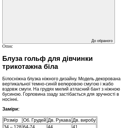
До обраного
Опис
Блуза гольф для дівчинки
трикотажна біла
Білосніжна блузка ніжного дизайну. Модель декорована
вертикальної темно-синій велюровою смугою і жабо
вздовж смуги. На грудях милий атласний бант з ніжною
бусиною. Горловина ззаду застібається для зручності в
носінні.
Заміри:
Розмір
Об. Грудей
Дв. Рукава
Дв. виробу
34 – 128
64-74
44
41