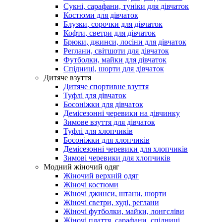
Сукні, сарафани, туніки для дівчаток
Костюми для дівчаток
Блузки, сорочки для дівчаток
Кофти, светри для дівчаток
Брюки, джинси, лосіни для дівчаток
Реглани, світшоти для дівчаток
Футболки, майки для дівчаток
Спідниці, шорти для дівчаток
Дитяче взуття
Дитяче спортивне взуття
Туфлі для дівчаток
Босоніжки для дівчаток
Демісезонні черевики на дівчинку
Зимове взуття для дівчаток
Туфлі для хлопчиків
Босоніжки для хлопчиків
Демісезонні черевики для хлопчиків
Зимові черевики для хлопчиків
Модний жіночий одяг
Жіночий верхній одяг
Жіночі костюми
Жіночі джинси, штани, шорти
Жіночі светри, худі, реглани
Жіночі футболки, майки, лонгсліви
Жіночі плаття, сарафани, спідниці