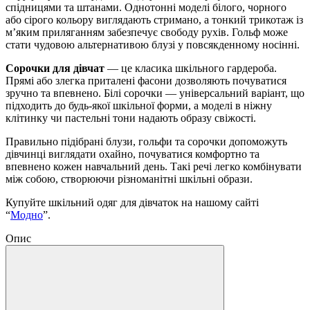
спідницями та штанами. Однотонні моделі білого, чорного
або сірого кольору виглядають стримано, а тонкий трикотаж із
м’яким приляганням забезпечує свободу рухів. Гольф може
стати чудовою альтернативою блузі у повсякденному носінні.
Сорочки для дівчат
— це класика шкільного гардероба.
Прямі або злегка приталені фасони дозволяють почуватися
зручно та впевнено. Білі сорочки — універсальний варіант, що
підходить до будь-якої шкільної форми, а моделі в ніжну
клітинку чи пастельні тони надають образу свіжості.
Правильно підібрані блузи, гольфи та сорочки допоможуть
дівчинці виглядати охайно, почуватися комфортно та
впевнено кожен навчальний день. Такі речі легко комбінувати
між собою, створюючи різноманітні шкільні образи.
Купуйте шкільний одяг для дівчаток на нашому сайті
“
Модно
”.
Опис