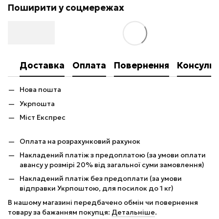
Поширити у соцмережах
Доставка
Оплата
Повернення
Консульт
Нова пошта
Укрпошта
Міст Експрес
Оплата на розрахунковий рахунок
Накладений платіж з предоплатою (за умови оплати
авансу у розмірі 20% від загальної суми замовлення)
Накладений платіж без предоплати (за умови
відправки Укрпоштою, для посилок до 1 кг)
В нашому магазині передбачено обмін чи повернення
товару за бажанням покупця:
Детальніше
.