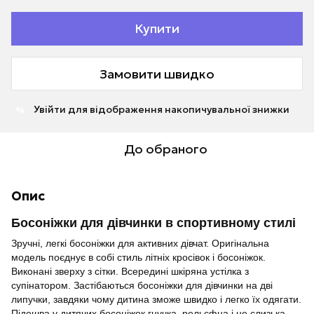
Купити
Замовити швидко
Увійти
для відображення накопичувальної знижки
%
До обраного
Опис
Босоніжки для дівчинки в спортивному стилі
Зручні, легкі босоніжки для активних дівчат. Оригінальна
модель поєднує в собі стиль літніх кросівок і босоніжок.
Виконані зверху з сітки. Всередині шкіряна устілка з
супінатором. Застібаються босоніжки для дівчинки на дві
липучки, завдяки чому дитина зможе швидко і легко їх одягати.
Підошва у дитячих босоніжок гнучка, рельєфна і не слизька.