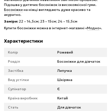
Підошва у дитячих босоніжок із високоякісної гуми.
Босоніжки
на ніжці виглядають дуже красиво та
акуратно.
Заміри:
22 – 14,5см; 23 – 15см; 24 – 15,5см
Купити босоніжки можна в інтернет-магазині «
Модно
».
Характеристики
Колір
Рожевий
Розділ
Босоніжки для дівчаток
Застібка
Липучка
Вид устілки
Шкіряна
Супінатор
Є
Країна виробник
Китай
Стать
Для дівчаток