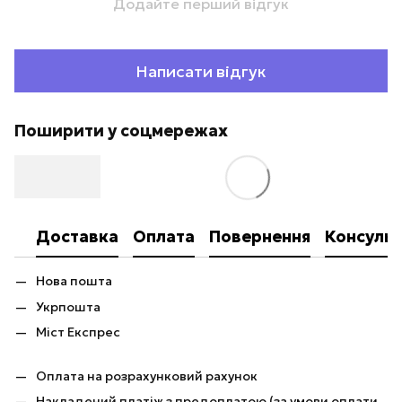
Додайте перший відгук
Написати відгук
Поширити у соцмережах
Доставка
Оплата
Повернення
Консульт
Нова пошта
Укрпошта
Міст Експрес
Оплата на розрахунковий рахунок
Накладений платіж з предоплатою (за умови оплати