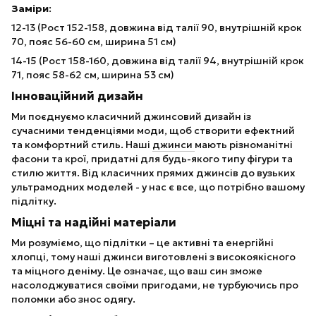
Заміри
:
12-13 (Рост 152-158, довжина від талії 90, внутрішній крок
70, пояс 56-60 см, ширина 51 см)
14-15 (Рост 158-160, довжина від талії 94, внутрішній крок
71, пояс 58-62 см, ширина 53 см)
Інноваційний дизайн
Ми поєднуємо класичний джинсовий дизайн із
сучасними тенденціями моди, щоб створити ефектний
та комфортний стиль. Наші
джинси
мають різноманітні
фасони та крої, придатні для будь-якого типу фігури та
стилю життя. Від класичних прямих джинсів до вузьких
ультрамодних моделей - у нас є все, що потрібно вашому
підлітку.
Міцні та надійні матеріали
Ми розуміємо, що підлітки – це активні та енергійні
хлопці, тому наші джинси виготовлені з високоякісного
та міцного деніму. Це означає, що ваш син зможе
насолоджуватися своїми пригодами, не турбуючись про
поломки або знос одягу.