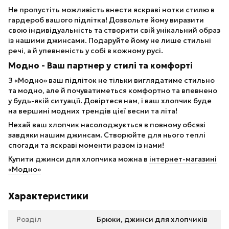
Не пропустіть можливість внести яскраві нотки стилю в
гардероб вашого підлітка! Дозвольте йому виразити
свою індивідуальність та створити свій унікальний образ
із нашими джинсами. Подаруйте йому не лише стильні
речі, а й упевненість у собі в кожному русі.
Модно - Ваш партнер у стилі та комфорті
З «Модно» ваш підліток не тільки виглядатиме стильно
та модно, але й почуватиметься комфортно та впевнено
у будь-якій ситуації. Довіртеся нам, і ваш хлопчик буде
на вершині модних трендів цієї весни та літа!
Нехай ваш хлопчик насолоджується в повному обсязі
завдяки нашим джинсам. Створюйте для нього теплі
спогади та яскраві моменти разом із нами!
Купити джинси для хлопчика можна в
інтернет-магазині
«Модно»
Характеристики
Розділ
Брюки, джинси для хлопчиків