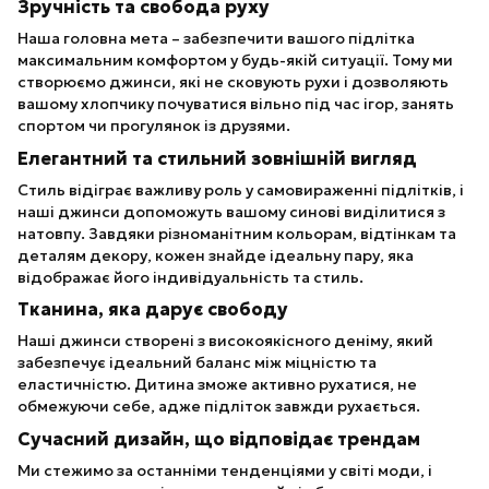
Зручність та свобода руху
Наша головна мета – забезпечити вашого підлітка
максимальним комфортом у будь-якій ситуації. Тому ми
створюємо джинси, які не сковують рухи і дозволяють
вашому хлопчику почуватися вільно під час ігор, занять
спортом чи прогулянок із друзями.
Елегантний та стильний зовнішній вигляд
Стиль відіграє важливу роль у самовираженні підлітків, і
наші джинси допоможуть вашому синові виділитися з
натовпу. Завдяки різноманітним кольорам, відтінкам та
деталям декору, кожен знайде ідеальну пару, яка
відображає його індивідуальність та стиль.
Тканина, яка дарує свободу
Наші джинси створені з високоякісного деніму, який
забезпечує ідеальний баланс між міцністю та
еластичністю. Дитина зможе активно рухатися, не
обмежуючи себе, адже підліток завжди рухається.
Сучасний дизайн, що відповідає трендам
Ми стежимо за останніми тенденціями у світі моди, і