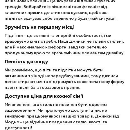
наша нова колекція – це яскравий відбивач сучасних
трендів. Вибирайте із різноманітних фасонів: від
класичних прямих до стильних вузьких, щоб ваш
підліток відчував себе впевнено у будь-якій ситуації.
Зручність на першому місці
Підлітки – це активні та енергійні особистості, і ми
враховуємо їхні потреби. Наші джинси не тільки стильні,
але й максимально комфортні завдяки ретельно
продуманому крою та ергономічним елементам дизайну.
Легкість догляду
Ми розуміємо, що діти та підлітки можуть бути
активними та іноді непередбачуваними, тому джинси
легко стираються та підтримують свою початкову форму
навіть після багаторазового прання.
Доступна ціна для кожної сім'ї
Ми впевнені, що стиль не повинен бути дорогим
задоволенням. Ми пропонуємо доступні ціни, не
знижуючи при цьому якості наших товарів. Джинси від
Модно – це відмінне поєднання стилю, якості та
доступності!