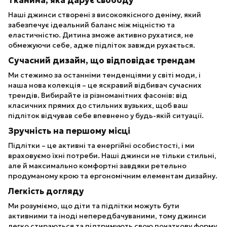
Тканина, яка дарує свободу
Наші джинси створені з високоякісного деніму, який
забезпечує ідеальний баланс між міцністю та
еластичністю. Дитина зможе активно рухатися, не
обмежуючи себе, адже підліток завжди рухається.
Сучасний дизайн, що відповідає трендам
Ми стежимо за останніми тенденціями у світі моди, і
наша нова колекція – це яскравий відбивач сучасних
трендів. Вибирайте із різноманітних фасонів: від
класичних прямих до стильних вузьких, щоб ваш
підліток відчував себе впевнено у будь-якій ситуації.
Зручність на першому місці
Підлітки – це активні та енергійні особистості, і ми
враховуємо їхні потреби. Наші джинси не тільки стильні,
але й максимально комфортні завдяки ретельно
продуманому крою та ергономічним елементам дизайну.
Легкість догляду
Ми розуміємо, що діти та підлітки можуть бути
активними та іноді непередбачуваними, тому джинси
легко стираються та підтримують свою початкову форму