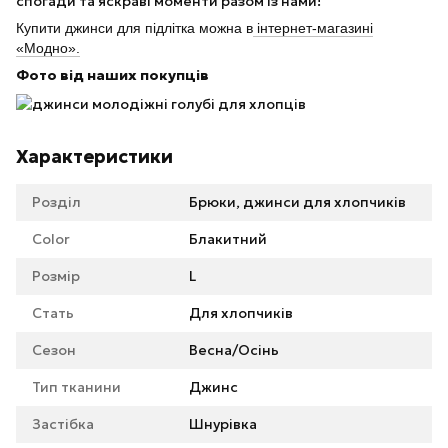
спогади та яскраві моменти разом із нами!
Купити джинси для підлітка можна в
інтернет-магазині
«Модно».
Фото від наших покупців
Характеристики
Розділ
Брюки, джинси для хлопчиків
Color
Блакитний
Розмір
L
Стать
Для хлопчиків
Сезон
Весна/Осінь
Тип тканини
Джинс
Застібка
Шнурівка