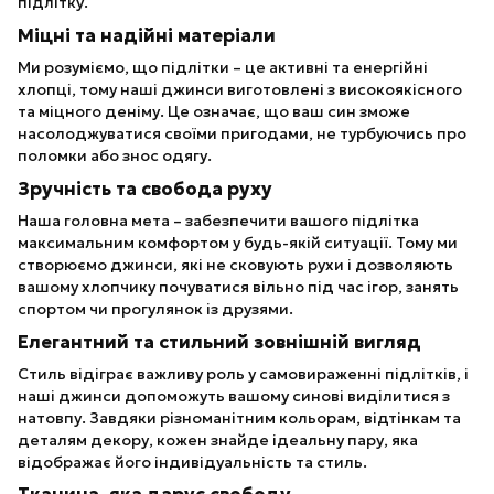
підлітку.
Міцні та надійні матеріали
Ми розуміємо, що підлітки – це активні та енергійні
хлопці, тому наші джинси виготовлені з високоякісного
та міцного деніму. Це означає, що ваш син зможе
насолоджуватися своїми пригодами, не турбуючись про
поломки або знос одягу.
Зручність та свобода руху
Наша головна мета – забезпечити вашого підлітка
максимальним комфортом у будь-якій ситуації. Тому ми
створюємо джинси, які не сковують рухи і дозволяють
вашому хлопчику почуватися вільно під час ігор, занять
спортом чи прогулянок із друзями.
Елегантний та стильний зовнішній вигляд
Стиль відіграє важливу роль у самовираженні підлітків, і
наші джинси допоможуть вашому синові виділитися з
натовпу. Завдяки різноманітним кольорам, відтінкам та
деталям декору, кожен знайде ідеальну пару, яка
відображає його індивідуальність та стиль.