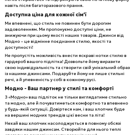
навіть після багаторазового прання.
Доступна ціна для кожної сім'ї
Ми впевнені, що стиль не повинен бути дорогим
задоволенням. Ми пропонуємо доступні ціни, не
знижуючи при цьому якості наших товарів. Джинси від
Модно – це відмінне поєднання стилю, якості та
доступності!
Не пропустіть можливість внести яскраві нотки стилю в
гардероб вашого підлітка! Дозвольте йому виразити
свою індивідуальність та створити свій унікальний образ
із нашими джинсами. Подаруйте йому не лише стильні
речі, а й упевненість у собі в кожному русі.
Модно - Ваш партнер у стилі та комфорті
З «
Модно
» ваш підліток не тільки виглядатиме стильно
та модно, але й почуватиметься комфортно та впевнено
у будь-якій ситуації. Довіртеся нам, і ваш хлопчик буде
на вершині модних трендів цієї весни та літа!
Нехай ваш хлопчик насолоджується в повному обсязі
завдяки нашим джинсам. Створюйте для нього теплі