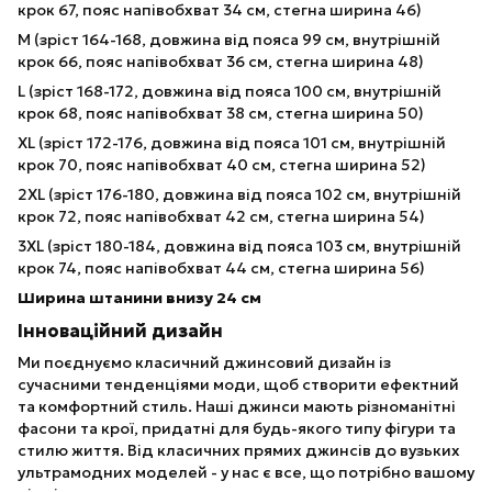
крок 67, пояс напівобхват 34 см, стегна ширина 46)
М (зріст 164-168, довжина від пояса 99 см, внутрішній
крок 66, пояс напівобхват 36 см, стегна ширина 48)
L (зріст 168-172, довжина від пояса 100 см, внутрішній
крок 68, пояс напівобхват 38 см, стегна ширина 50)
ХL (зріст 172-176, довжина від пояса 101 см, внутрішній
крок 70, пояс напівобхват 40 см, стегна ширина 52)
2XL (зріст 176-180, довжина від пояса 102 см, внутрішній
крок 72, пояс напівобхват 42 см, стегна ширина 54)
3XL (зріст 180-184, довжина від пояса 103 см, внутрішній
крок 74, пояс напівобхват 44 см, стегна ширина 56)
Ширина штанини внизу 24 см
Інноваційний дизайн
Ми поєднуємо класичний джинсовий дизайн із
сучасними тенденціями моди, щоб створити ефектний
та комфортний стиль. Наші джинси мають різноманітні
фасони та крої, придатні для будь-якого типу фігури та
стилю життя. Від класичних прямих джинсів до вузьких
ультрамодних моделей - у нас є все, що потрібно вашому