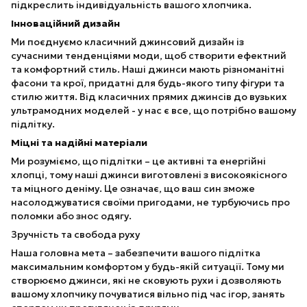
підкреслить індивідуальність вашого хлопчика.
Інноваційний дизайн
Ми поєднуємо класичний джинсовий дизайн із
сучасними тенденціями моди, щоб створити ефектний
та комфортний стиль. Наші джинси мають різноманітні
фасони та крої, придатні для будь-якого типу фігури та
стилю життя. Від класичних прямих джинсів до вузьких
ультрамодних моделей - у нас є все, що потрібно вашому
підлітку.
Міцні та надійні матеріали
Ми розуміємо, що підлітки – це активні та енергійні
хлопці, тому наші джинси виготовлені з високоякісного
та міцного деніму. Це означає, що ваш син зможе
насолоджуватися своїми пригодами, не турбуючись про
поломки або знос одягу.
Зручність та свобода руху
Наша головна мета – забезпечити вашого підлітка
максимальним комфортом у будь-якій ситуації. Тому ми
створюємо джинси, які не сковують рухи і дозволяють
вашому хлопчику почуватися вільно під час ігор, занять