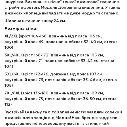
шнурівка. Виконані з якісної тонкої джинсової тканини зі
стрейч-ефектом. Модель доповнена кишенями. У таких
джинсах хлопець виглядатиме дуже модно та стильно.
Ширина штанини внизу 24 см.
Розмірна сітка:
XL/2XL (зріст 164-168, довжина від пояса 103 см,
внутрішній крок 69, пояс напів-обхват 32-40 см, стегна
100)
3XL/4XL (зріст 168-172, довжина від пояса 105 см,
внутрішній крок 71, пояс напівобхват 33-42 см, стегна
104)
5XL/6XL (зріст 172-176, довжина від пояса 107 см,
внутрішній крок 73, пояс напів-обхват 35-46 см, стегна
108)
7XL/8XL (зріст 176-180, довжина від пояса 109 см,
внутрішній крок 75, пояс напів-обхват 36-50 см, стегна
112)
Зустрічайте весну та літо з упевненістю завдяки колекції
джинсів для хлопців від Модно! Наш бренд з гордістю
представляє неперевершену якість та стиль, який