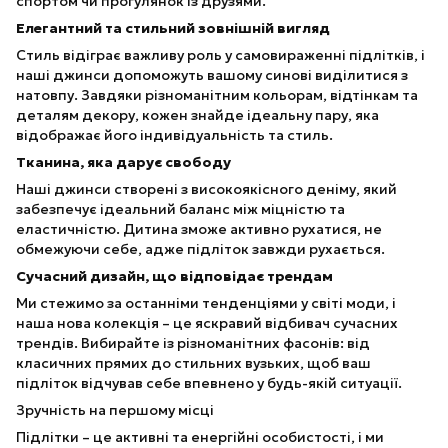
спортом чи прогулянок із друзями.
Елегантний та стильний зовнішній вигляд
Стиль відіграє важливу роль у самовираженні підлітків, і
наші джинси допоможуть вашому синові виділитися з
натовпу. Завдяки різноманітним кольорам, відтінкам та
деталям декору, кожен знайде ідеальну пару, яка
відображає його індивідуальність та стиль.
Тканина, яка дарує свободу
Наші джинси створені з високоякісного деніму, який
забезпечує ідеальний баланс між міцністю та
еластичністю. Дитина зможе активно рухатися, не
обмежуючи себе, адже підліток завжди рухається.
Сучасний дизайн, що відповідає трендам
Ми стежимо за останніми тенденціями у світі моди, і
наша нова колекція – це яскравий відбивач сучасних
трендів. Вибирайте із різноманітних фасонів: від
класичних прямих до стильних вузьких, щоб ваш
підліток відчував себе впевнено у будь-якій ситуації.
Зручність на першому місці
Підлітки – це активні та енергійні особистості, і ми