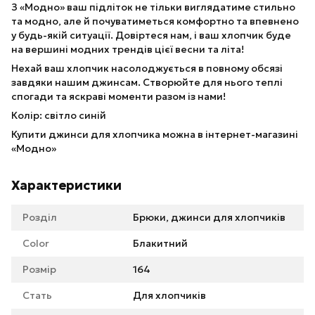
З «Модно» ваш підліток не тільки виглядатиме стильно
та модно, але й почуватиметься комфортно та впевнено
у будь-якій ситуації. Довіртеся нам, і ваш хлопчик буде
на вершині модних трендів цієї весни та літа!
Нехай ваш хлопчик насолоджується в повному обсязі
завдяки нашим джинсам. Створюйте для нього теплі
спогади та яскраві моменти разом із нами!
Колір: світло синій
Купити джинси для хлопчика можна в інтернет-магазині
«Модно»
Характеристики
Розділ
Брюки, джинси для хлопчиків
Color
Блакитний
Розмір
164
Стать
Для хлопчиків