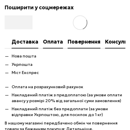
Поширити у соцмережах
Доставка
Оплата
Повернення
Консульт
Нова пошта
Укрпошта
Міст Експрес
Оплата на розрахунковий рахунок
Накладений платіж з предоплатою (за умови оплати
авансу у розмірі 20% від загальної суми замовлення)
Накладений платіж без предоплати (за умови
відправки Укрпоштою, для посилок до 1 кг)
В нашому магазині передбачено обмін чи повернення
товару за бажанням покупця:
Детальніше
.