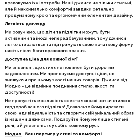
враховуємо їхні потреби. Наші джинси не тільки стильні,
але й максимально комфортні завдяки ретельно
продуманому крою та ергономічним елементам дизайну.
Легкість догляду
Ми розуміємо, що діти та підлітки можуть бути
активними та іноді непередбачуваними, тому джинси
легко стираються та підтримують свою початкову форму
навіть після багаторазового прання.
Доступна ціна для кожної сім'ї
Ми впевнені, що стиль не повинен бути дорогим
задоволенням. Ми пропонуємо доступні ціни, не
знижуючи при цьому якості наших товарів. Джинси від
Модно – це відмінне поєднання стилю, якості та
доступності!
Не пропустіть можливість внести яскраві нотки стилю в
гардероб вашого підлітка! Дозвольте йому виразити
свою індивідуальність та створити свій унікальний образ
із нашими джинсами. Подаруйте йому не лише стильні
речі, а й упевненість у собі в кожному русі.
Модно
- Ваш партнер у стилі та комфорті