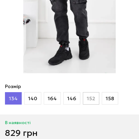
Розмір
134
140
164
146
152
158
В наявності
829 грн