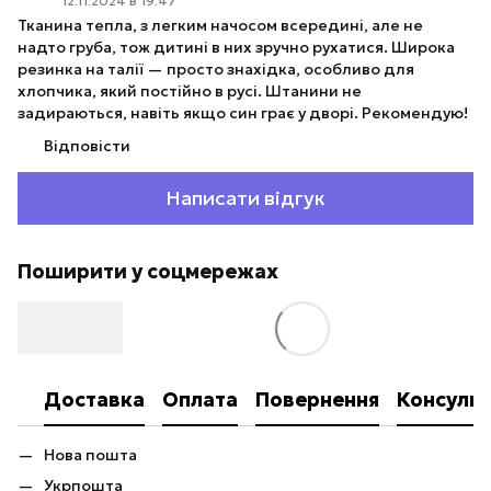
12.11.2024 в 19:47
Тканина тепла, з легким начосом всередині, але не
надто груба, тож дитині в них зручно рухатися. Широка
резинка на талії — просто знахідка, особливо для
хлопчика, який постійно в русі. Штанини не
задираються, навіть якщо син грає у дворі. Рекомендую!
Відповісти
Написати відгук
Поширити у соцмережах
Доставка
Оплата
Повернення
Консульт
Нова пошта
Укрпошта