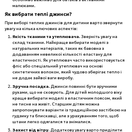
малюками.
Як вибрати теплі джинси?
При виборі теплих джинсів для дитини варто звернути
увагу на кілька ключових аспектів:
Якість тканини та утеплювача.
Зверніть увагу на
склад тканини. Найкраще вибирати моделі з
натуральних матеріалів, таких як бавовна з
додаванням невеликої кількості еластану для
еластичності. Як утеплювач часто використовується
фліс або спеціальний утеплювач на основі
синтетичних волокон, який чудово зберігає тепло і
не додає зайвої ваги виробу.
Зручна посадка.
Джинси повинні бути зручними
рухами, що не сковують. Для дітей молодшого віку
краще вибирати моделі з еластичним поясом, який
не тисне на живіт. Старшим дітям можна
запропонувати варіанти із традиційною застібкою на
гудзику та блискавці, але з урахуванням того, щоб
штани легко одягалися та знімалися.
Захист від вітру.
Додаткову увагу варто приділити