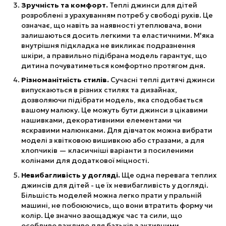
Зручність та комфорт.
Теплі джинси для дітей
розроблені з урахуванням потреб у свободі рухів. Це
означає, що навіть за наявності утеплювача, вони
залишаються досить легкими та еластичними. М'яка
внутрішня підкладка не викликає подразнення
шкіри, а правильно підібрана модель гарантує, що
дитина почуватиметься комфортно протягом дня.
Різноманітність стилів.
Сучасні теплі дитячі джинси
випускаються в різних стилях та дизайнах,
дозволяючи підібрати модель, яка сподобається
вашому малюку. Це можуть бути джинси з цікавими
нашивками, декоративними елементами чи
яскравими малюнками. Для дівчаток можна вибрати
моделі з квітковою вишивкою або стразами, а для
хлопчиків — класичніші варіанти з посиленими
колінами для додаткової міцності.
Невибагливість у догляді.
Ще одна перевага теплих
джинсів для дітей - це їх невибагливість у догляді.
Більшість моделей можна легко прати у пральній
машині, не побоюючись, що вони втратить форму чи
колір. Це значно заощаджує час та сили, що
особливо важливо для батьків з активними