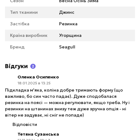
Сезон
Весна Осінь Зима
Тип тканини
Джинс
Застібка
Резинка
Країна виробник
Угорщина
Бренд
Seagull
Відгуки
2
Оленка Осипенко
18.01.2025 в 13:25
Підкладка м'яка, коліна добре тримають форму (що
важливо, бо син часто падає). Дуже сподобалася
резинка на поясі — можна регулювати, якщо треба. Ну і
резинки на штанинах знизу теж дуже зручна опція - ні
вітер не задуває, ні сніг не попаде)
Відповісти
Тетяна Сузанська