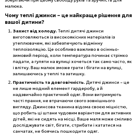
зберігаючи при цьому свободу рухів та зручність для
малюка.
Чому теплі джинси – це найкраще рішення для
вашої дитини?
Захист від холоду.
Теплі дитячі джинси
виготовляються із високоякісних матеріалів із
утеплювачем, які забезпечують відмінну
теплоізоляцію. Це особливо важливо в осінньо-
зимовий період, коли температура починає стрімко
падати, а гуляти на вулиці хочеться так само часто, як
і влітку. Ваш малюк зможе грати і бігати на вулиці,
залишаючись у теплі та затишку.
Практичність та довговічність
. Дитячі джинси – це
не лише модний елемент гардеробу, а й
надзвичайно практичний одяг. Вони витримують
часті прання, не втрачаючи свого зовнішнього
вигляду. Джинсова тканина відома своєю міцністю,
що робить ці штани чудовим варіантом для активних
дітей, які не сидять на місці. Ваше маля може сміливо
досліджувати світ, бігати, стрибати і кататися на
санчатах, не боячись пошкодити одяг.