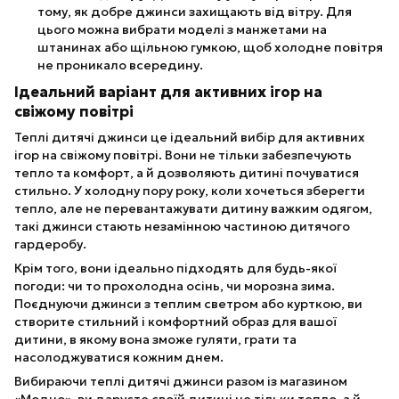
тому, як добре джинси захищають від вітру. Для
цього можна вибрати моделі з манжетами на
штанинах або щільною гумкою, щоб холодне повітря
не проникало всередину.
Ідеальний варіант для активних ігор на
свіжому повітрі
Теплі дитячі джинси це ідеальний вибір для активних
ігор на свіжому повітрі. Вони не тільки забезпечують
тепло та комфорт, а й дозволяють дитині почуватися
стильно. У холодну пору року, коли хочеться зберегти
тепло, але не перевантажувати дитину важким одягом,
такі джинси стають незамінною частиною дитячого
гардеробу.
Крім того, вони ідеально підходять для будь-якої
погоди: чи то прохолодна осінь, чи морозна зима.
Поєднуючи джинси з теплим светром або курткою, ви
створите стильний і комфортний образ для вашої
дитини, в якому вона зможе гуляти, грати та
насолоджуватися кожним днем.
Вибираючи теплі дитячі джинси разом із магазином
«Модно», ви даруєте своїй дитині не тільки тепло, а й