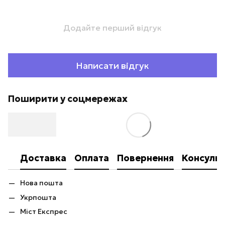
Додайте перший відгук
Написати відгук
Поширити у соцмережах
Доставка
Оплата
Повернення
Консульт
Нова пошта
Укрпошта
Міст Експрес