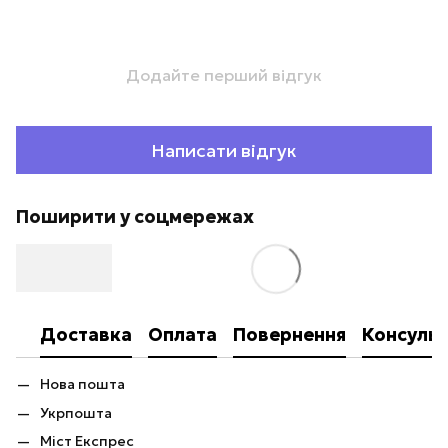
Додайте перший відгук
Написати відгук
Поширити у соцмережах
Доставка
Оплата
Повернення
Консульт
Нова пошта
Укрпошта
Міст Експрес