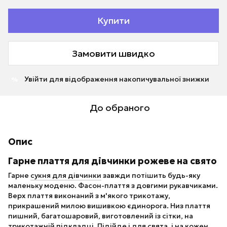
Купити
Замовити швидко
Увійти
для відображення накопичувальної знижки
%
До обраного
Опис
Гарне плаття для дівчинки рожеве на свято
Гарне
сукня для дівчинки
завжди потішить будь-яку
маленьку моденю. Фасон-плаття з довгими рукавчиками.
Верх плаття виконаний з м'якого трикотажу,
прикрашений милою вишивкою єдинорога. Низ плаття
пишний, багатошаровий, виготовлений із сітки, на
трикотажній підкладці. Підійде і для свята, і на кожен