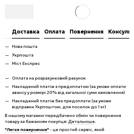
Доставка
Оплата
Повернення
Консульт
Нова пошта
Укрпошта
Міст Експрес
Оплата на розрахунковий рахунок
Накладений платіж з предоплатою (за умови оплати
авансу у розмірі 20% від загальної суми замовлення)
Накладений платіж без предоплати (за умови
відправки Укрпоштою, для посилок до 1 кг)
В нашому магазині передбачено обмін чи повернення
товару за бажанням покупця:
Детальніше
.
"Легке повернення"
- це простий сервіс, який