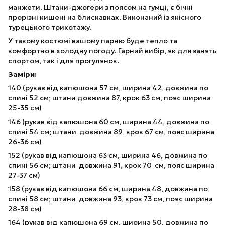
манжети. Штани-джогери з поясом на гумці, є бічні
прорізні кишені на блискавках. Виконаний із якісного
турецького трикотажу.
У такому костюмі вашому парню буде тепло та
комфортно в холодну погоду. Гарний вибір, як для занять
спортом, так і для прогулянок.
Заміри:
140 (рукав від капюшона 57 см, ширина 42, довжина по
спині 52 см; штани довжина 87, крок 63 см, пояс ширина
25-35 см)
146 (рукав від капюшона 60 см, ширина 44, довжина по
спині 54 см; штани довжина 89, крок 67 см, пояс ширина
26-36 см)
152 (рукав від капюшона 63 см, ширина 46, довжина по
спині 56 см; штани довжина 91, крок 70 см, пояс ширина
27-37 см)
158 (рукав від капюшона 66 см, ширина 48, довжина по
спині 58 см; штани довжина 93, крок 73 см, пояс ширина
28-38 см)
164 (рукав від капюшона 69 см, ширина 50, довжина по