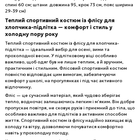
спині 60 см; штани довжина 95, крок 73 см, пояс ширина
29-39 см)
Теплий спортивний костюм із флісу для
хлопчика-підлітка — комфорт і стиль у
холодну пору року
Теплий спортивний костюм із флісу для хлопчика-
підлітка — ідеальний вибір для осені, зими та
прохолодної весни. У підлітковому віці особливо
важливо, щоб одяг був не лише теплим, а й зручним,
практичним і стильним. Флісовий спортивний костюм
повністю відповідає цим вимогам, забезпечуючи
комфорт у школі, на прогулянках і під час активного
відпочинку.
Фліс — це сучасний матеріал, який чудово зберігає
тепло, водночас залишаючись легким і м’яким. Він добре
пропускає повітря, не сковує рухів і приємний до тіла, що
особливо важливо для підлітків з активним способом
життя. Спортивний костюм із флісу надійно захищає від
холоду та вітру, дозволяючи почуватися комфортно
навіть у прохолодну погоду.