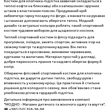
Костюм для хлопчика-підлітка зазвичай складається з
теплої кофти на блискавці або з капюшоном і зручних
штанів з еластичним поясом. Продуманий крій
забезпечує гарну посадку по фігурі, а манжети на рукавах
і штанинах допомагають зберігати тепло. Модний
дизайн та актуальні кольори роблять такий спортивний
костюм чудовим вибором для щоденного носіння.
Теплий спортивний костюм із флісу підходить для
прогулянок, поїздок, занять спортом, активних ігор на
свіжому повітрі та відпочинку вдома. Він легко
поєднується з кросівками, зимовими черевиками,
куртками та жилетами. Матеріал простий у догляді,
добре переносить прання та надовго зберігає форму й
колір.
Обираючи флісовий спортивний костюм для хлопчика-
підлітка, ви даруєте дитині тепло, свободу рухів і
впевненість у кожному кроці. Це практичне й стильне
рішення для холодного сезону, яке обов’язково стане
улюбленою річчю в гардеробі підлітка.
Детальна інформація про замовлення в компанії
"
МОДНО
- Магазин дитячого та жіночого одягу та взуття".
☎ +380 (50) 358-38-98