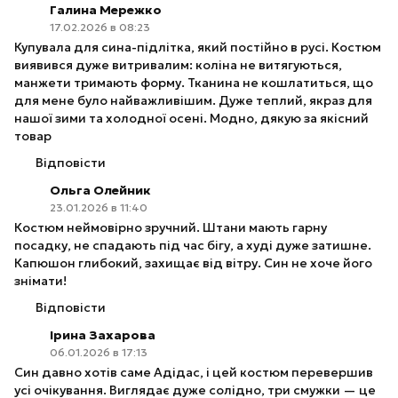
Галина Мережко
17.02.2026 в 08:23
Купувала для сина-підлітка, який постійно в русі. Костюм
виявився дуже витривалим: коліна не витягуються,
манжети тримають форму. Тканина не кошлатиться, що
для мене було найважливішим. Дуже теплий, якраз для
нашої зими та холодної осені. Модно, дякую за якісний
товар
Відповісти
Ольга Олейник
23.01.2026 в 11:40
Костюм неймовірно зручний. Штани мають гарну
посадку, не спадають під час бігу, а худі дуже затишне.
Капюшон глибокий, захищає від вітру. Син не хоче його
знімати!
Відповісти
Ірина Захарова
06.01.2026 в 17:13
Син давно хотів саме Адідас, і цей костюм перевершив
усі очікування. Виглядає дуже солідно, три смужки — це