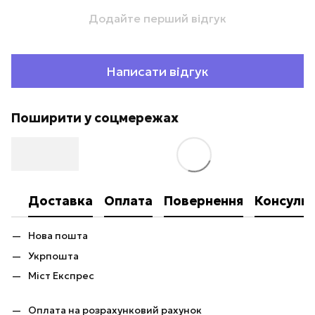
Додайте перший відгук
Написати відгук
Поширити у соцмережах
Доставка
Оплата
Повернення
Консульт
Нова пошта
Укрпошта
Міст Експрес
Оплата на розрахунковий рахунок