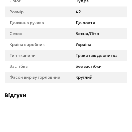
Color
Пудра
Розмір
42
Довжина рукава
До локтя
Сезон
Весна/Літо
Країна виробник
Україна
Тип тканини
Трикотаж двонитка
Застібка
Без застібки
Фасон вирізу горловини
Круглий
Відгуки