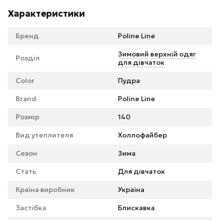
Характеристики
Бренд
Poline Line
Зимовий верхній одяг
Розділ
для дівчаток
Color
Пудра
Brand
Poline Line
Розмір
140
Вид утеплителя
Холлофайбер
Сезон
Зима
Стать
Для дівчаток
Країна виробник
Україна
Застібка
Блискавка