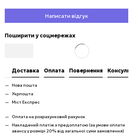
Написати відгук
Поширити у соцмережах
Доставка
Оплата
Повернення
Консульт
Нова пошта
Укрпошта
Міст Експрес
Оплата на розрахунковий рахунок
Накладений платіж з предоплатою (за умови оплати
авансу у розмірі 20% від загальної суми замовлення)