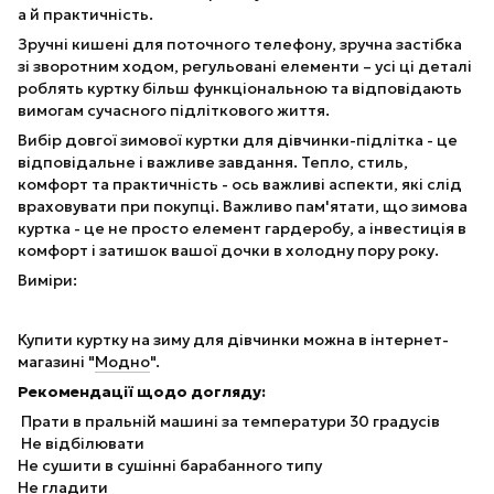
а й практичність.
Зручні кишені для поточного телефону, зручна застібка
зі зворотним ходом, регульовані елементи – усі ці деталі
роблять куртку більш функціональною та відповідають
вимогам сучасного підліткового життя.
Вибір довгої зимової куртки для дівчинки-підлітка - це
відповідальне і важливе завдання. Тепло, стиль,
комфорт та практичність - ось важливі аспекти, які слід
враховувати при покупці. Важливо пам'ятати, що зимова
куртка - це не просто елемент гардеробу, а інвестиція в
комфорт і затишок вашої дочки в холодну пору року.
Виміри:
Купити куртку на зиму для дівчинки можна в інтернет-
магазині "
Модно
".
Рекомендації щодо догляду:
Прати в пральній машині за температури 30 градусів
Не відбілювати
Не сушити в сушінні барабанного типу
Не гладити