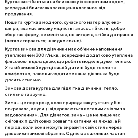
Куртка застібається на блискавку із зворотним ходом,
усередині блискавка захищена клапаном від
продування.
Пошита куртка з модного, сучасного матеріалу: еко-
шкіри, яка має високу міцність і зносостійкість, добре
зберігає форму, не меніться, не вигоряє, стійка до прання
(легко стирається; швидко сохне).
Куртка зимова для дівчинки
має об'ємне наповнення
утеплювачем 300 г/м.кв., всередині додатково утеплена
флісовою підкладкою, що робить модель дуже теплою.
У такій зимовій куртці вашій дитині буде тепло та
комфортно, плюс виглядатиме ваша дівчинка буде
досить стильно.
Зимова довга куртка для підлітка дівчинки: тепло,
стильно та зручно.
Зима – це пора року, коли природа закутується у білі
покривала, а вулиці відкриваються веселим сміхом та
задоволенням. Для дівчаток, зима – це не лише час
снігових підліткових розваг та катання на лижах, а й
період, коли вони можуть виразити свій стиль через
дивовижні зимові вбрання. Однією з важливих частин