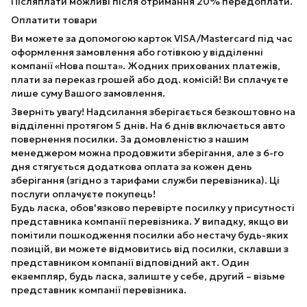
Післяплати можливі після отримання 20% передоплати.
Оплатити товари
Ви можете за допомогою карток VISA/Mastercard під час
оформлення замовлення або готівкою у відділенні
компанії «Нова пошта». Жодних прихованих платежів,
плати за переказ грошей або дод. комісій! Ви сплачуєте
лише суму Вашого замовлення.
Зверніть увагу! Надсилання зберігається безкоштовно на
відділенні протягом 5 днів. На 6 днів включається авто
повернення посилки. За домовленістю з нашим
менеджером можна продовжити зберігання, але з 6-го
дня стягується додаткова оплата за кожен день
зберігання (згідно з тарифами служби перевізника). Ці
послуги оплачуєте покупець!
Будь ласка, обов'язково перевірте посилку у присутності
представника компанії перевізника. У випадку, якщо ви
помітили пошкодження посилки або нестачу будь-яких
позицій, ви можете відмовитись від посилки, склавши з
представником компанії відповідний акт. Один
екземпляр, будь ласка, залиште у себе, другий – візьме
представник компанії перевізника.