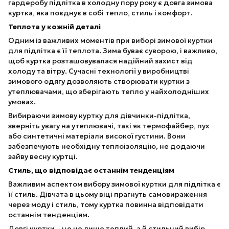
гардеробу підлітка в холодну пору року є довга зимова
куртка, яка поєднує в собі тепло, стиль і комфорт.
Теплота у кожній деталі
Одним із важливих моментів при виборі зимової куртки
для підлітка є її теплота. Зима буває суворою, і важливо,
щоб куртка розташовувалася надійний захист від
холоду та вітру. Сучасні технології у виробництві
зимового одягу дозволяють створювати куртки з
утеплювачами, що зберігають тепло у найхолодніших
умовах.
Вибираючи зимову куртку для дівчинки-підлітка,
зверніть увагу на утеплювачі, такі як термофайбер, пух
або синтетичні матеріали високої густини. Вони
забезпечують необхідну теплоізоляцію, не додаючи
зайву весну куртці.
Стиль, що відповідає останнім тенденціям
Важливим аспектом вибору зимової куртки для підлітка є
її стиль. Дівчата в цьому віці прагнуть самовираження
через моду і стиль, тому куртка повинна відповідати
останнім тенденціям.
Довгі куртки – це не лише теплий, а й стильний вибір.