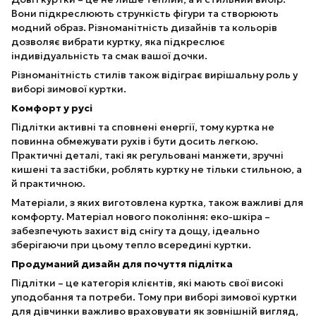
Вони підкреслюють стрункість фігури та створюють
модний образ. Різноманітність дизайнів та кольорів
дозволяє вибрати куртку, яка підкреслює
індивідуальність та смак вашої дочки.
Різноманітність стилів також відіграє вирішальну роль у
виборі зимової куртки.
Комфорт у русі
Підлітки активні та сповнені енергії, тому куртка не
повинна обмежувати рухів і бути досить легкою.
Практичні деталі, такі як регульовані манжети, зручні
кишені та застібки, роблять куртку не тільки стильною, а
й практичною.
Матеріали, з яких виготовлена ​​куртка, також важливі для
комфорту. Матеріал нового покоління: еко-шкіра –
забезпечують захист від снігу та дощу, ідеально
зберігаючи при цьому тепло всередині куртки.
Продуманий дизайн для почуття підлітка
Підлітки – це категорія клієнтів, які мають свої високі
уподобання та потреби. Тому при виборі зимової куртки
для дівчинки важливо враховувати як зовнішній вигляд,