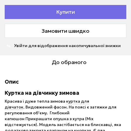
Купити
Замовити швидко
Увійти
для відображення накопичувальної знижки
%
До обраного
Опис
Куртка на дівчинку зимова
Красива і дуже тепла зимова
куртка для
дівчаток
. Видовжений фасон. На поясі є затяжки для
регулювання об'єму. Глибокий
капюшон Прикрашати опушка з хутра (Міх
відстежується). Модель застібається на блискавці, яка
додатково закрита клапаном на кнопках. Є два