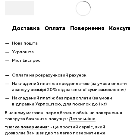
Доставка
Оплата
Повернення
Консульт
Нова пошта
Укрпошта
Міст Експрес
Оплата на розрахунковий рахунок
Накладений платіж з предоплатою (за умови оплати
авансу у розмірі 20% від загальної суми замовлення)
Накладений платіж без предоплати (за умови
відправки Укрпоштою, для посилок до 1 кг)
В нашому магазині передбачено обмін чи повернення
товару за бажанням покупця:
Детальніше
.
"Легке повернення"
- це простий сервіс, який
дозволяє Вам швидко та легко повернути вже