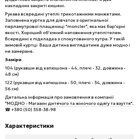
накладних закриті кишені.
Рукава всередині утеплі трикотажними манжетами.
Заповнена куртка для дівчаток з оригінальної
перламутрової плащениці "moncler", яка має бар'єрні
якості. Хороший об'ємний наповнення утеплітелем.
Всередині є підкладка з спокутованого хутра. У такій
зимовій куртці Ваша дитина виглядатиме дуже модно і
не замерзне.
Заміри
104 (рукавши від капюшона - 44, плечі - 32, довжина -
48 см)
122 (рукавши від капюшона - 50, плечі - 34, довжина -
56 см)
Детальна інформація про замовлення в компанії
"
МОДНО - Магазин дитячого та жіночого одягу та взуття
".
☎ +380 (50) 358-38-98
Характеристики