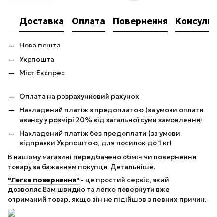
Доставка
Оплата
Повернення
Консульт
Нова пошта
Укрпошта
Міст Експрес
Оплата на розрахунковий рахунок
Накладений платіж з предоплатою (за умови оплати
авансу у розмірі 20% від загальної суми замовлення)
Накладений платіж без предоплати (за умови
відправки Укрпоштою, для посилок до 1 кг)
В нашому магазині передбачено обмін чи повернення
товару за бажанням покупця:
Детальніше
.
"Легке повернення"
- це простий сервіс, який
дозволяє Вам швидко та легко повернути вже
отриманий товар, якщо він не підійшов з певних причин.