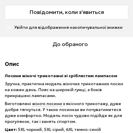
Повідомити, коли з'явиться
Увійти
для відображення накопичувальної знижки
%
До обраного
Опис
Лосини жіночі трикотажні зі сріблястим лампасом
Зручна, практична модель жіночих трикотажних лосин
на кожен день. Пояс на широкій гумці, з боків
прикрашені лампасами.
Виготовлені
жіночі лосини
з якісного трикотажу, дуже
добре тягнуться. У таких лосинках ви почуватиметеся
дуже комфортно. Модель лосін чудово підійде як для
прогулянок, так і занять спортом.
Цвет:
5XL чорний, 5XL сірий, 6XL темно-синій