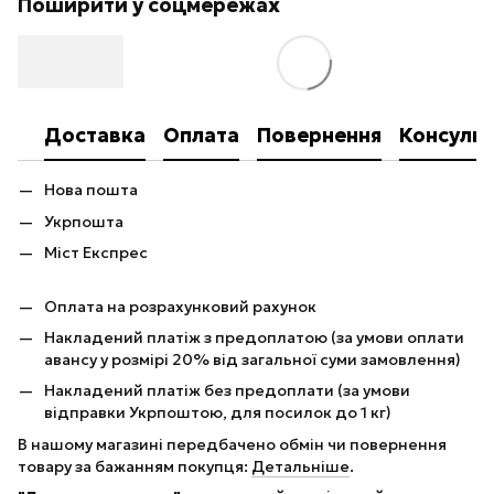
Поширити у соцмережах
Доставка
Оплата
Повернення
Консульт
Нова пошта
Укрпошта
Міст Експрес
Оплата на розрахунковий рахунок
Накладений платіж з предоплатою (за умови оплати
авансу у розмірі 20% від загальної суми замовлення)
Накладений платіж без предоплати (за умови
відправки Укрпоштою, для посилок до 1 кг)
В нашому магазині передбачено обмін чи повернення
товару за бажанням покупця:
Детальніше
.