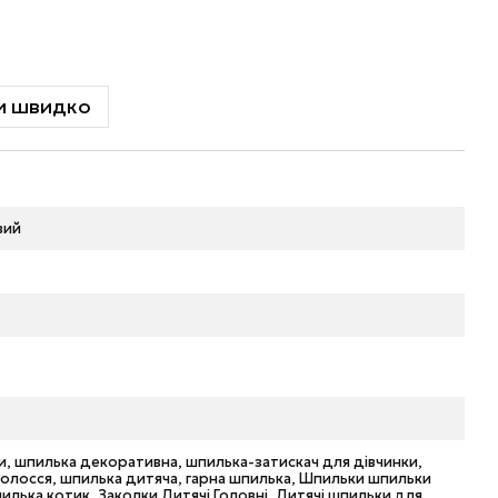
и швидко
вий
и, шпилька декоративна, шпилька-затискач для дівчинки,
волосся, шпилька дитяча, гарна шпилька, Шпильки шпильки
илька котик, Заколки Дитячі Головні, Дитячі шпильки для