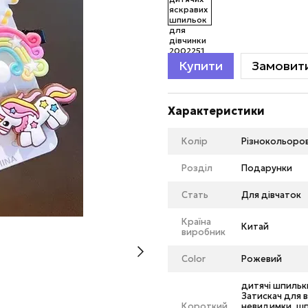
Купити
Замовит
Характеристики
Колір
Різнокольоро
Розділ
Подарунки
Стать
Для дівчаток
Країна
Китай
виробник
Color
Рожевий
дитячі шпильк
Затискач для 
Короткий
невидимки, шп