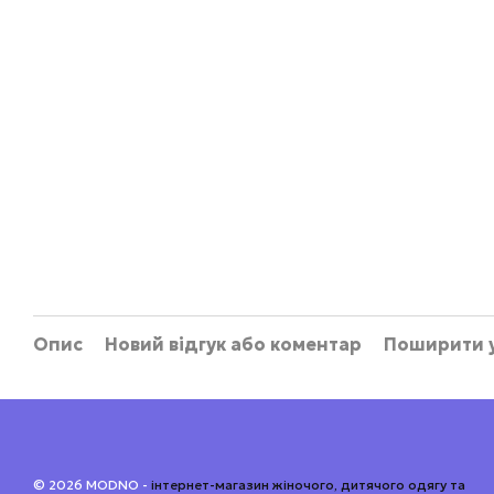
Опис
Новий відгук або коментар
Поширити 
© 2026 MODNO -
інтернет-магазин жіночого, дитячого одягу та