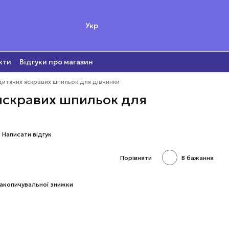
Укр
кти
Відгуки про магазин
дитячих яскравих шпильок для дівчинки
яскравих шпильок для
Написати відгук
Порівняти
В бажання
акопичувальної знижки