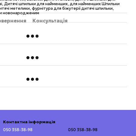
ві, Дитячі шпильки для найменших, для найменших Шпильки
итячі метелики, фурнітура для біжутерії дитячі шпильки,
ки новонародженим
овернення
Консультація
Контактна інформація
050 358-38-98
050 358-38-98