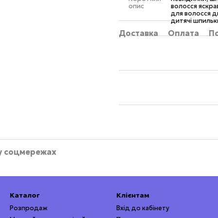
опис
волосся яскра
для волосся д
дитячі шпиль
Доставка
Оплата
П
у соцмережах
Каталог
Клієнтам
Розпродаж
Вхід до кабінету