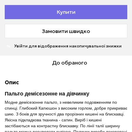
Купити
Замовити швидко
Увійти
для відображення накопичувальної знижки
%
До обраного
Опис
Пальто демісезонне на дівчинку
Модне демісезонне пальто, з невеликим подовженням по
спинці. Глибокий Капюшон з високим горлом, добре прикриває
шию. З боків для зручності два прорізних кишені на блискавці.
Якісна підкладкова тканина - сатин. Виріб і кишені
застібаються на контрастну блискавку. По лінії талії ширину
пальто можна регулювати кулісою. Полички вироби декоровані