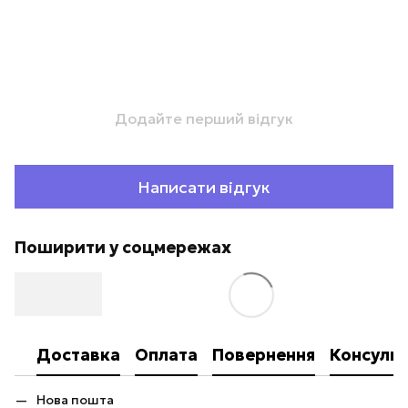
Додайте перший відгук
Написати відгук
Поширити у соцмережах
Доставка
Оплата
Повернення
Консульт
Нова пошта