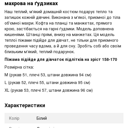
махрова на ґудзиках
Наш теплий, м'який домашній костюм подарує тепло та
затишок кожній дівчині. Виконана з м'якої, приємної до тіла
об'ємної махри. Кофта на планці та манжетах, прямого
крою, застібається на гарні ґудзики. Модель доповнена
кишенями. Штанці прямі, внизу на манжетах. Ця модель
теплої піжами підійде для дівчат, не тільки для приємного
проведення часу вдома, а й для сну. Зробіть собі або своїм
близьким м'який, теплий подарунок.
Піжама підійде для дівчаток підлітків на зріст 158-170
Розмірна сітка:
М (рукав 51, плечі 53, штани довжина 94 см)
L (рукав 52, плечі 55, штани довжина 95 см)
XL (рукав 53, плечі 57, штани довжина 96 см)
Характеристики
Колір
Білий