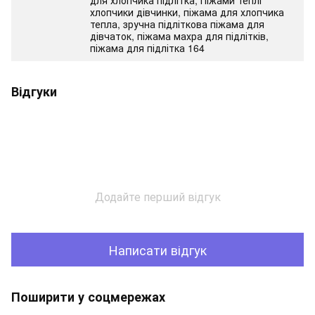
для хлопчика підлітка, Піжами теплі
хлопчики дівчинки, піжама для хлопчика
тепла, зручна підліткова піжама для
дівчаток, піжама махра для підлітків,
піжама для підлітка 164
Відгуки
Додайте перший відгук
Написати відгук
Поширити у соцмережах