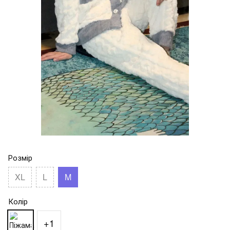
Розмір
XL
L
M
Колір
+1