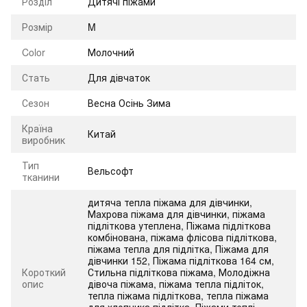
Розділ
Дитячі піжами
Розмір
M
Color
Молочний
Стать
Для дівчаток
Сезон
Весна Осінь Зима
Країна
Китай
виробник
Тип
Вельсофт
тканини
дитяча тепла піжама для дівчинки,
Махрова піжама для дівчинки, піжама
підліткова утеплена, Піжама підліткова
комбінована, піжама флісова підліткова,
піжама тепла для підлітка, Піжама для
дівчинки 152, Піжама підліткова 164 см,
Короткий
Стильна підліткова піжама, Молодіжна
опис
дівоча піжама, піжама тепла підліток,
тепла піжама підліткова, тепла піжама