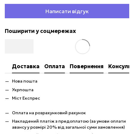
Написати відгук
Поширити у соцмережах
Доставка
Оплата
Повернення
Консульт
Нова пошта
Укрпошта
Міст Експрес
Оплата на розрахунковий рахунок
Накладений платіж з предоплатою (за умови оплати
авансу у розмірі 20% від загальної суми замовлення)