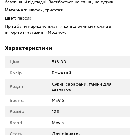
бавовняній підкладці. Застібається на спинці на ґудзик.
Материал:
шифон, трикотаж
Цвет
: персик
Придбати нарядне плаття для дівчинки можна в
інтернет-магазині «Модно»
.
Характеристики
Ціна
518.00
Колір
Рожевий
Сукні, сарафани, туніки для
Розділ
дівчаток
Бренд
MEVIS
Розмір
128
Brand
Mevis
Стать
Для дівчаток