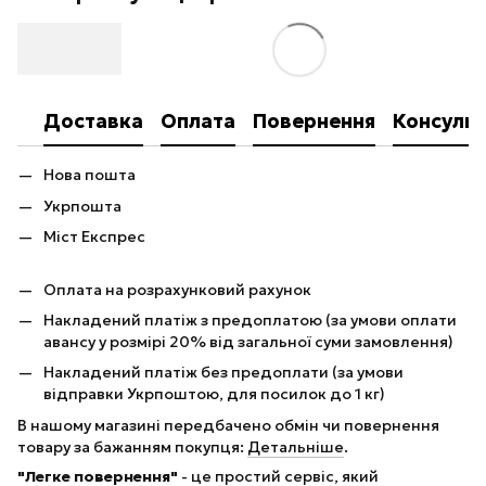
Доставка
Оплата
Повернення
Консульт
Нова пошта
Укрпошта
Міст Експрес
Оплата на розрахунковий рахунок
Накладений платіж з предоплатою (за умови оплати
авансу у розмірі 20% від загальної суми замовлення)
Накладений платіж без предоплати (за умови
відправки Укрпоштою, для посилок до 1 кг)
В нашому магазині передбачено обмін чи повернення
товару за бажанням покупця:
Детальніше
.
"Легке повернення"
- це простий сервіс, який