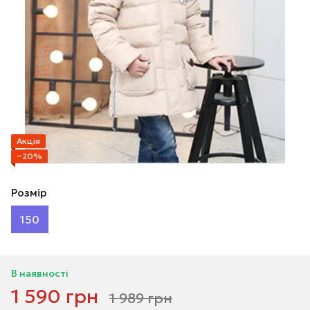
Акція
−20%
Розмір
150
В наявності
1 590 грн
1 989 грн