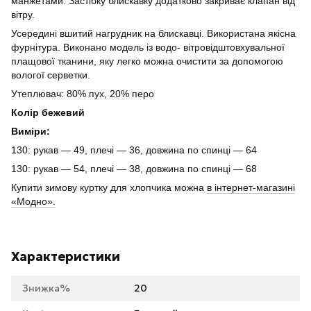
манжетами. Застібку блискавку додатково закриває клапан від
вітру.
Усередині вшитий нагрудник на блискавці. Використана якісна
фурнітура. Виконано модель із водо- вітровідштовхувальної
плащової тканини, яку легко можна очистити за допомогою
вологої серветки.
Утеплювач: 80% пух, 20% перо
Колір бежевий
Виміри:
130: рукав ― 49, плечі ― 36, довжина по спинці ― 64
130: рукав ― 54, плечі ― 38, довжина по спинці ― 68
Купити зимову куртку для хлопчика можна
в інтернет-магазині
«Модно».
Характеристики
Знижка%
20