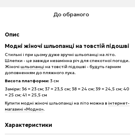
До обраного
Опис
Модні жіночі шльопанці на товстій підошві
Стильні і при цьому дуже зручні шльопанці на літо.
Шлепки - це завжди незамінна річ для спекотної погоди.
Жіночі
шльопанці
на товстій підошві - будуть гарним
доповненням до пляжного лука.
Висота платформи:
3 см
Заміри: 36 = 23 см; 37 = 23,5 см; 38 = 24 см; 39 = 24,5 см; 40
= 25 см; 41 = 25,5 см
Купити модні жіночі шльопанці на літо можна в
інтернет-
магази
ні «Модно»
.
Характеристики