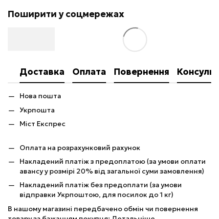
Поширити у соцмережах
Доставка
Оплата
Повернення
Консульт
Нова пошта
Укрпошта
Міст Експрес
Оплата на розрахунковий рахунок
Накладений платіж з предоплатою (за умови оплати
авансу у розмірі 20% від загальної суми замовлення)
Накладений платіж без предоплати (за умови
відправки Укрпоштою, для посилок до 1 кг)
В нашому магазині передбачено обмін чи повернення
товару за бажанням покупця:
Детальніше
.