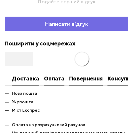
Додайте перший відгук
Написати відгук
Поширити у соцмережах
Доставка
Оплата
Повернення
Консульт
Нова пошта
Укрпошта
Міст Експрес
Оплата на розрахунковий рахунок
Накладений платіж з предоплатою (за умови оплати