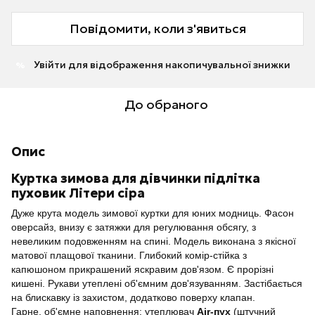
Повідомити, коли з'явиться
Увійти
для відображення накопичувальної знижки
%
До обраного
Опис
Куртка зимова для дівчинки підлітка
пуховик Літери сіра
Дуже крута модель зимової куртки для юних модниць. Фасон
оверсайз, внизу є затяжки для регулювання обсягу, з
невеликим подовженням на спині. Модель виконана з якісної
матової плащової тканини. Глибокий комір-стійка з
капюшоном прикрашений яскравим дов'язом. Є прорізні
кишені. Рукави утеплені об'ємним дов'язуванням. Застібається
на блискавку із захистом, додатково поверху клапан.
Гарне, об'ємне наповнення: утеплювач
Air-пух
(штучний