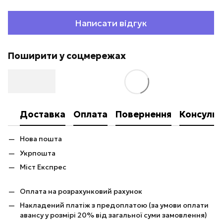
Написати відгук
Поширити у соцмережах
Доставка
Оплата
Повернення
Консульт
Нова пошта
Укрпошта
Міст Експрес
Оплата на розрахунковий рахунок
Накладений платіж з предоплатою (за умови оплати
авансу у розмірі 20% від загальної суми замовлення)