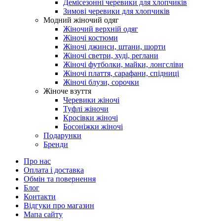
Демісезонні черевики для хлопчиків
Зимові черевики для хлопчиків
Модний жіночий одяг
Жіночий верхній одяг
Жіночі костюми
Жіночі джинси, штани, шорти
Жіночі светри, худі, реглани
Жіночі футболки, майки, лонгсліви
Жіночі плаття, сарафани, спідниці
Жіночі блузи, сорочки
Жіноче взуття
Черевики жіночі
Туфлі жіночи
Кросівки жіночі
Босоніжки жіночі
Подарунки
Бренди
Про нас
Оплата і доставка
Обмін та повернення
Блог
Контакти
Відгуки про магазин
Мапа сайту