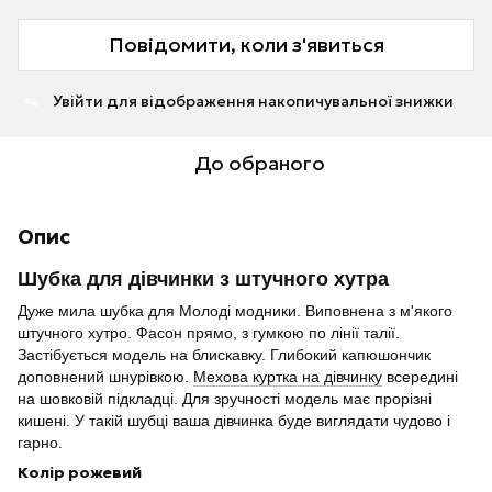
Повідомити, коли з'явиться
Увійти
для відображення накопичувальної знижки
%
До обраного
Опис
Шубка для дівчинки з штучного хутра
Дуже мила шубка для Молоді модники. Виповнена з м'якого
штучного хутро. Фасон прямо, з гумкою по лінії талії.
Застібується модель на блискавку. Глибокий капюшончик
доповнений шнурівкою.
Мехова куртка на дівчинку
всередині
на шовковій підкладці. Для зручності модель має прорізні
кишені. У такій шубці ваша дівчинка буде виглядати чудово і
гарно.
Колір рожевий