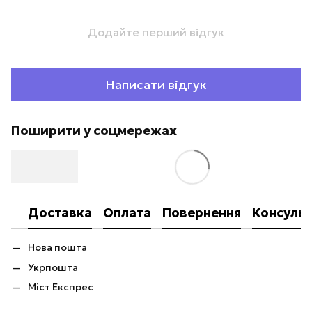
Додайте перший відгук
Написати відгук
Поширити у соцмережах
Доставка
Оплата
Повернення
Консульт
Нова пошта
Укрпошта
Міст Експрес