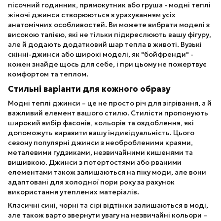
пісочний годинник, прямокутник або груша - модні теплі
жіночі джинси створюються з урахуванням усіх
анатомічних особливостей. Ви можете вибрати моделі з
високою талією, які не тільки підкреслюють вашу фігуру,
але й додають додатковий шар тепла в животі. Вузькі
скінні-джинси або широкі моделі, як "бойфренди" -
кожен знайде щось для себе, і при цьому не пожертвує
комфортом та теплом.
Стильні варіанти для кожного образу
Модні теплі джинси – це не просто річ для зігрівання, а й
важливий елемент вашого стилю. Стилісти пропонують
широкий вибір фасонів, кольорів та оздоблення, які
допоможуть виразити вашу індивідуальність. Цього
сезону популярні джинси з необробленими краями,
металевими гудзиками, незвичайними кишенями та
вишивкою. Джинси з потертостями або рваними
елементами також залишаються на піку моди, але вони
адаптовані для холодної пори року за рахунок
використання утеплених матеріалів.
Класичні сині, чорні та сірі відтінки залишаються в моді,
але також варто звернути увагу на незвичайні кольори –