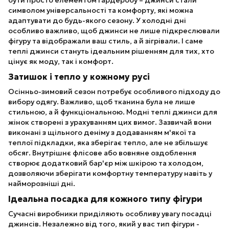
бути просто елементом гардеробу – джинси стали
символом універсальності та комфорту, які можна
адаптувати до будь-якого сезону. У холодні дні
особливо важливо, щоб джинси не лише підкреслювали
фігуру та відображали ваш стиль, а й зігрівали. І саме
теплі джинси стануть ідеальним рішенням для тих, хто
цінує як моду, так і комфорт.
Затишок і тепло у кожному русі
Осінньо-зимовий сезон потребує особливого підходу до
вибору одягу. Важливо, щоб тканина була не лише
стильною, а й функціональною. Модні теплі джинси для
жінок створені з урахуванням цих вимог. Зазвичай вони
виконані з щільного деніму з додаванням м'якої та
теплої підкладки, яка зберігає тепло, але не збільшує
обсяг. Внутрішнє флісове або вовняне оздоблення
створює додатковий бар'єр між шкірою та холодом,
дозволяючи зберігати комфортну температуру навіть у
найморозніші дні.
Ідеальна посадка для кожного типу фігури
Сучасні виробники приділяють особливу увагу посадці
джинсів. Незалежно від того, який у вас тип фігури -