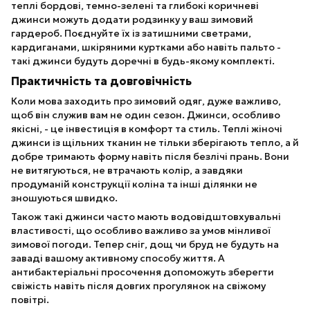
теплі бордові, темно-зелені та глибокі коричневі
джинси можуть додати родзинку у ваш зимовий
гардероб. Поєднуйте їх із затишними светрами,
кардиганами, шкіряними куртками або навіть пальто -
такі джинси будуть доречні в будь-якому комплекті.
Практичність та довговічність
Коли мова заходить про зимовий одяг, дуже важливо,
щоб він служив вам не один сезон. Джинси, особливо
якісні, - це інвестиція в комфорт та стиль. Теплі жіночі
джинси із щільних тканин не тільки зберігають тепло, а й
добре тримають форму навіть після безлічі прань. Вони
не витягуються, не втрачають колір, а завдяки
продуманій конструкції коліна та інші ділянки не
зношуються швидко.
Також такі джинси часто мають водовідштовхувальні
властивості, що особливо важливо за умов мінливої ​​
зимової погоди. Тепер сніг, дощ чи бруд не будуть на
заваді вашому активному способу життя. А
антибактеріальні просочення допоможуть зберегти
свіжість навіть після довгих прогулянок на свіжому
повітрі.