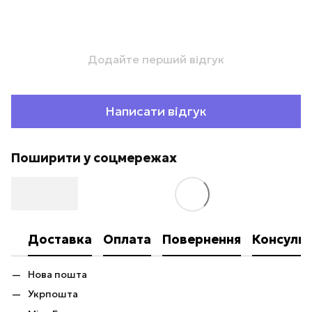
Додайте перший відгук
Написати відгук
Поширити у соцмережах
Доставка
Оплата
Повернення
Консульт
Нова пошта
Укрпошта