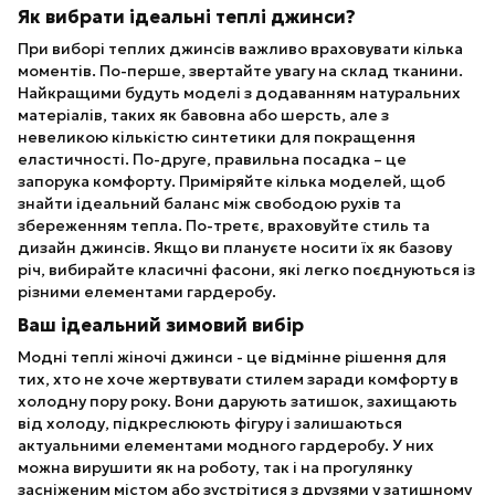
Як вибрати ідеальні теплі джинси?
При виборі теплих джинсів важливо враховувати кілька
моментів. По-перше, звертайте увагу на склад тканини.
Найкращими будуть моделі з додаванням натуральних
матеріалів, таких як бавовна або шерсть, але з
невеликою кількістю синтетики для покращення
еластичності. По-друге, правильна посадка – це
запорука комфорту. Приміряйте кілька моделей, щоб
знайти ідеальний баланс між свободою рухів та
збереженням тепла. По-третє, враховуйте стиль та
дизайн джинсів. Якщо ви плануєте носити їх як базову
річ, вибирайте класичні фасони, які легко поєднуються із
різними елементами гардеробу.
Ваш ідеальний зимовий вибір
Модні теплі жіночі джинси - це відмінне рішення для
тих, хто не хоче жертвувати стилем заради комфорту в
холодну пору року. Вони дарують затишок, захищають
від холоду, підкреслюють фігуру і залишаються
актуальними елементами модного гардеробу. У них
можна вирушити як на роботу, так і на прогулянку
засніженим містом або зустрітися з друзями у затишному