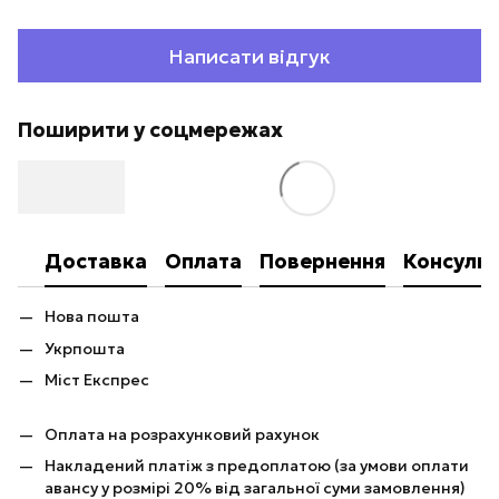
Написати відгук
Поширити у соцмережах
Доставка
Оплата
Повернення
Консульт
Нова пошта
Укрпошта
Міст Експрес
Оплата на розрахунковий рахунок
Накладений платіж з предоплатою (за умови оплати
авансу у розмірі 20% від загальної суми замовлення)