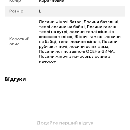
Колір
Коричневий
Розмір
L
Лосини жіночі батал, Лосини батальні,
теплі лосини на байці, Лосини гамаші
теплі на хутрі, лосини теплі жіночі з
високою талією, Жіночі гамаші-лосини
Короткий
на байці, теплі лосини жіночі, Лосини
опис
рубчик жіночі, лосини осінь-зима,
Лосини легінси жіночі ОСЕНЬ-ЗИМА,
Лосини жіночі з начосом, лосини з
начосом
Відгуки
Додайте перший відгук