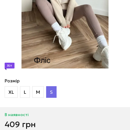
Хіт
Розмір
XL
L
M
S
В наявності
409 грн