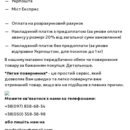
Укрпошта
Міст Експрес
Оплата на розрахунковий рахунок
Накладений платіж з предоплатою (за умови оплати
авансу у розмірі 20% від загальної суми замовлення)
Накладений платіж без предоплати (за умови
відправки Укрпоштою, для посилок до 1 кг)
В нашому магазині передбачено обмін чи повернення
товару за бажанням покупця:
Детальніше
.
"Легке повернення"
- це простий сервіс, який
дозволяє Вам швидко та легко повернути вже
отриманий товар, якщо він не підійшов з певних причин.
Можете зв'язатися з нами за телефонами:
+38(097) 858-68-34
+38(050) 358-38-98
або пишіть нам на
modnokiev@gmail.com