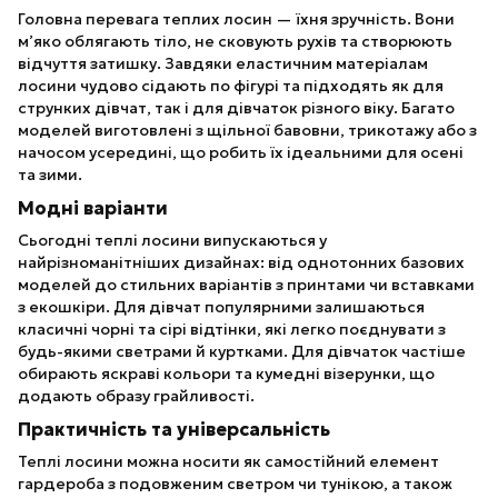
Головна перевага теплих лосин — їхня зручність. Вони
м’яко облягають тіло, не сковують рухів та створюють
відчуття затишку. Завдяки еластичним матеріалам
лосини чудово сідають по фігурі та підходять як для
струнких дівчат, так і для дівчаток різного віку. Багато
моделей виготовлені з щільної бавовни, трикотажу або з
начосом усередині, що робить їх ідеальними для осені
та зими.
Модні варіанти
Сьогодні теплі лосини випускаються у
найрізноманітніших дизайнах: від однотонних базових
моделей до стильних варіантів з принтами чи вставками
з екошкіри. Для дівчат популярними залишаються
класичні чорні та сірі відтінки, які легко поєднувати з
будь-якими светрами й куртками. Для дівчаток частіше
обирають яскраві кольори та кумедні візерунки, що
додають образу грайливості.
Практичність та універсальність
Теплі лосини можна носити як самостійний елемент
гардероба з подовженим светром чи тунікою, а також