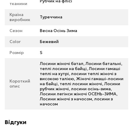
Рубчик на флісі
тканини
Країна
Туреччина
виробник
Сезон
Весна Осінь Зима
Color
Бежевий
Розмір
S
Лосини жіночі батал, Лосини батальні,
теплі лосини на байці, Лосини гамаші
теплі на хутрі, лосини теплі жіночі з
високою талією, Жіночі гамаші-лосини
Короткий
на байці, теплі лосини жіночі, Лосини
опис
рубчик жіночі, лосини осінь-зима,
Лосини легінси жіночі ОСЕНЬ-ЗИМА,
Лосини жіночі з начосом, лосини з
начосом
Відгуки