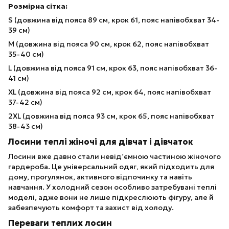
Розмірна сітка:
S (довжина від пояса 89 см, крок 61, пояс напівобхват 34-
39 см)
M (довжина від пояса 90 см, крок 62, пояс напівобхват
35-40 см)
L (довжина від пояса 91 см, крок 63, пояс напівобхват 36-
41 см)
XL (довжина від пояса 92 см, крок 64, пояс напівобхват
37-42 см)
2XL (довжина від пояса 93 см, крок 65, пояс напівобхват
38-43 см)
Лосини теплі жіночі для дівчат і дівчаток
Лосини вже давно стали невід’ємною частиною жіночого
гардероба. Це універсальний одяг, який підходить для
дому, прогулянок, активного відпочинку та навіть
навчання. У холодний сезон особливо затребувані теплі
моделі, адже вони не лише підкреслюють фігуру, але й
забезпечують комфорт та захист від холоду.
Переваги теплих лосин