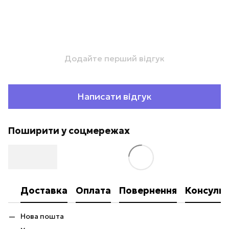
Додайте перший відгук
Написати відгук
Поширити у соцмережах
Доставка
Оплата
Повернення
Консульт
Нова пошта