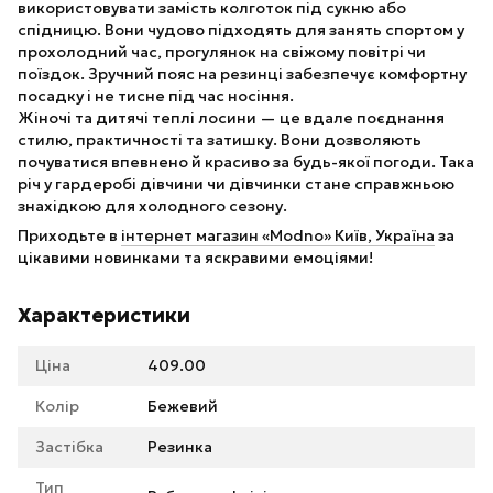
використовувати замість колготок під сукню або
спідницю. Вони чудово підходять для занять спортом у
прохолодний час, прогулянок на свіжому повітрі чи
поїздок. Зручний пояс на резинці забезпечує комфортну
посадку і не тисне під час носіння.
Жіночі та дитячі теплі лосини — це вдале поєднання
стилю, практичності та затишку. Вони дозволяють
почуватися впевнено й красиво за будь-якої погоди. Така
річ у гардеробі дівчини чи дівчинки стане справжньою
знахідкою для холодного сезону.
Приходьте в
інтернет магазин «Modno» Київ, Україна
за
цікавими новинками та яскравими емоціями!
Характеристики
Ціна
409.00
Колір
Бежевий
Застібка
Резинка
Тип