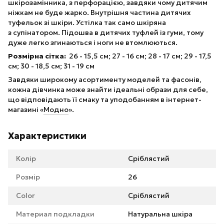
шкірозамінника, з перфорацією, завдяки чому дитячим
ніжкам не буде жарко. Внутрішня частина дитячих
туфельок зі шкіри. Устілка так само шкіряна
з супінатором. Підошва в дитячих туфлей із гуми, тому
дуже легко згинаються і ноги не втомлюються.
Розмірна сітка:
26 - 15,5 см; 27 - 16 см; 28 - 17 см; 29 - 17,5
см; 30 - 18,5 см; 31 - 19 см
Завдяки широкому асортименту моделей та фасонів,
кожна дівчинка може знайти ідеальні образи для себе,
що відповідають її смаку та уподобанням в інтернет-
магазині «
Модно
».
Характеристики
Колір
Сріблястий
Розмір
26
Color
Сріблястий
Материал подкладки
Натуральна шкіра