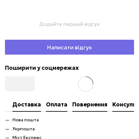
Додайте перший відгук
Написати відгук
Поширити у соцмережах
Доставка
Оплата
Повернення
Консульт
Нова пошта
Укрпошта
Міст Експрес