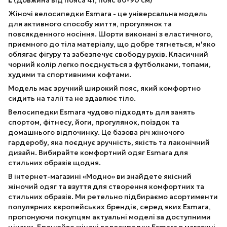
L
(Довжина від пояса 41, пояс 80-90 см)
Жіночі велосипедки Esmara - це універсальна модель
для активного способу життя, прогулянок та
повсякденного носіння. Шорти виконані з еластичного,
приємного до тіла матеріалу, що добре тягнеться, м'яко
облягає фігуру та забезпечує свободу рухів. Класичний
чорний колір легко поєднується з футболками, топами,
худими та спортивними кофтами.
Модель має зручний широкий пояс, який комфортно
сидить на талії та не здавлює тіло.
Велосипедки Esmara чудово підходять для занять
спортом, фітнесу, йоги, прогулянок, поїздок та
домашнього відпочинку. Це базова річ жіночого
гардеробу, яка поєднує зручність, якість та лаконічний
дизайн. Вибирайте комфортний одяг Esmara для
стильних образів щодня.
В інтернет-магазині «Модно» ви знайдете якісний
жіночий одяг та взуття для створення комфортних та
стильних образів. Ми ретельно підбираємо асортименти
популярних європейських брендів, серед яких Esmara,
пропонуючи покупцям актуальні моделі за доступними