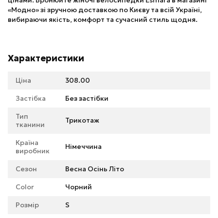
цінами. Бронюйте жіночі велосипедки Esmara в магазині
«Модно» зі зручною доставкою по Києву та всій Україні,
вибираючи якість, комфорт та сучасний стиль щодня.
Характеристики
Ціна
308.00
Застібка
Без застібки
Тип
Трикотаж
тканини
Країна
Німеччина
виробник
Сезон
Весна Осінь Літо
Color
Чорний
Розмір
S