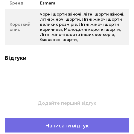
Бренд
Esmara
чорні шорти жіночі, літні шорти жіночі,
літні жіночі шорти, Літні жіночі шорти
Короткий
великих розмірів, Літні жіночі шорти
опис
коричневі, Молодіжні короткі шорти,
Літні жіночі шорти інших кольорів,
бавовняні шорти,
Відгуки
Додайте перший відгук
Написати відгук