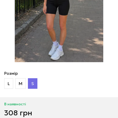
Розмір
L
M
S
В наявності
308 грн