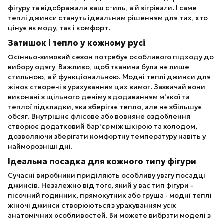
фігуру та відображали ваш стиль, а й зігрівали. І саме
теплі джинси стануть ідеальним рішенням для тих, хто
цінує як моду, так і комфорт.
Затишок і тепло у кожному русі
Осінньо-зимовий сезон потребує особливого підходу до
вибору одягу. Важливо, щоб тканина була не лише
стильною, а й функціональною. Модні теплі джинси для
жінок створені з урахуванням цих вимог. Зазвичай вони
виконані з щільного деніму з додаванням м'якої та
теплої підкладки, яка зберігає тепло, але не збільшує
обсяг. Внутрішнє флісове або вовняне оздоблення
створює додатковий бар'єр між шкірою та холодом,
дозволяючи зберігати комфортну температуру навіть у
найморозніші дні.
Ідеальна посадка для кожного типу фігури
Сучасні виробники приділяють особливу увагу посадці
джинсів. Незалежно від того, який у вас тип фігури -
пісочний годинник, прямокутник або груша - модні теплі
жіночі джинси створюються з урахуванням усіх
анатомічних особливостей. Ви можете вибрати моделі з