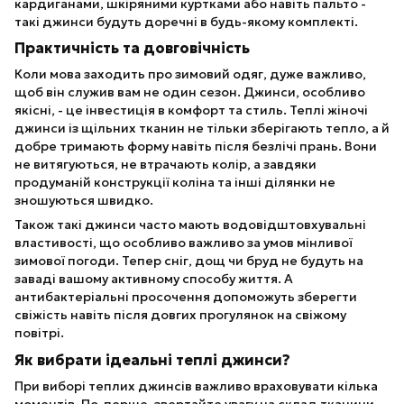
кардиганами, шкіряними куртками або навіть пальто -
такі джинси будуть доречні в будь-якому комплекті.
Практичність та довговічність
Коли мова заходить про зимовий одяг, дуже важливо,
щоб він служив вам не один сезон. Джинси, особливо
якісні, - це інвестиція в комфорт та стиль. Теплі жіночі
джинси із щільних тканин не тільки зберігають тепло, а й
добре тримають форму навіть після безлічі прань. Вони
не витягуються, не втрачають колір, а завдяки
продуманій конструкції коліна та інші ділянки не
зношуються швидко.
Також такі джинси часто мають водовідштовхувальні
властивості, що особливо важливо за умов мінливої ​​
зимової погоди. Тепер сніг, дощ чи бруд не будуть на
заваді вашому активному способу життя. А
антибактеріальні просочення допоможуть зберегти
свіжість навіть після довгих прогулянок на свіжому
повітрі.
Як вибрати ідеальні теплі джинси?
При виборі теплих джинсів важливо враховувати кілька