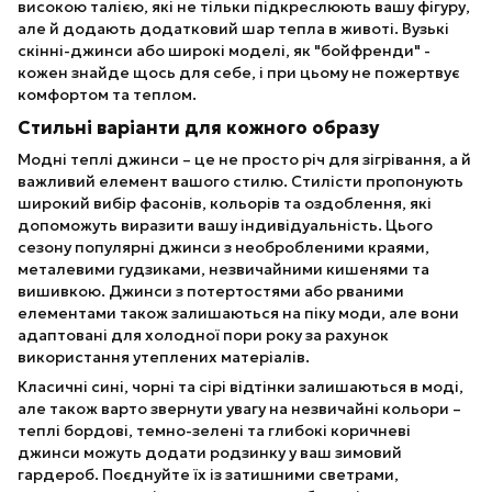
високою талією, які не тільки підкреслюють вашу фігуру,
але й додають додатковий шар тепла в животі. Вузькі
скінні-джинси або широкі моделі, як "бойфренди" -
кожен знайде щось для себе, і при цьому не пожертвує
комфортом та теплом.
Стильні варіанти для кожного образу
Модні теплі джинси – це не просто річ для зігрівання, а й
важливий елемент вашого стилю. Стилісти пропонують
широкий вибір фасонів, кольорів та оздоблення, які
допоможуть виразити вашу індивідуальність. Цього
сезону популярні джинси з необробленими краями,
металевими гудзиками, незвичайними кишенями та
вишивкою. Джинси з потертостями або рваними
елементами також залишаються на піку моди, але вони
адаптовані для холодної пори року за рахунок
використання утеплених матеріалів.
Класичні сині, чорні та сірі відтінки залишаються в моді,
але також варто звернути увагу на незвичайні кольори –
теплі бордові, темно-зелені та глибокі коричневі
джинси можуть додати родзинку у ваш зимовий
гардероб. Поєднуйте їх із затишними светрами,