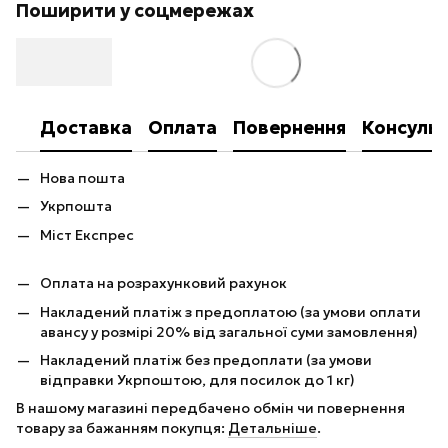
Поширити у соцмережах
Доставка
Оплата
Повернення
Консульт
Нова пошта
Укрпошта
Міст Експрес
Оплата на розрахунковий рахунок
Накладений платіж з предоплатою (за умови оплати
авансу у розмірі 20% від загальної суми замовлення)
Накладений платіж без предоплати (за умови
відправки Укрпоштою, для посилок до 1 кг)
В нашому магазині передбачено обмін чи повернення
товару за бажанням покупця:
Детальніше
.