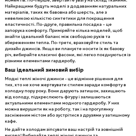
моментів. По-перше, звертайте увагу на склад тканини.
Найкращими будуть моделі з додаванням натуральних
матеріалів, таких як бавовна або шерсть, але з
невеликою кількістю синтетики для покращення
еластичності. По-друге, правильна посадка – це
запорука комфорту. Приміряйте кілька моделей, щоб
знайти ідеальний баланс між свободою рухів та
збереженням тепла. По-третє, враховуйте стиль та
дизайн джинсів. Якщо ви плануєте носити їх як базову
річ, вибирайте класичні фасони, які легко поєднуються із
різними елементами гардеробу.
Ваш ідеальний зимовий вибір
Модні теплі жіночі джинси - це відмінне рішення для
тих, хто не хоче жертвувати стилем заради комфорту в
холодну пору року. Вони дарують затишок, захищають
від холоду, підкреслюють фігуру і залишаються
актуальними елементами модного гардеробу. У них
можна вирушити як на роботу, так і на прогулянку
засніженим містом або зустрітися з друзями у затишному
кафе.
Не дайте холодам зіпсувати ваш настрій та зовнішній
вигляд! Вибирайте теплі жіночі джинси та