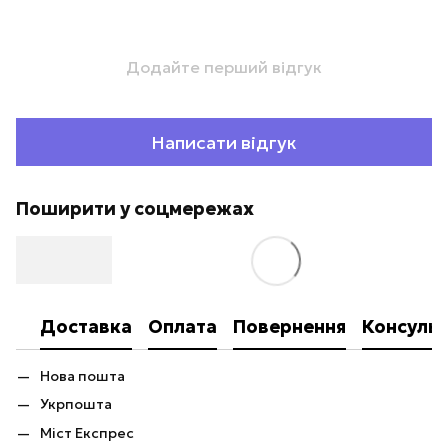
Додайте перший відгук
Написати відгук
Поширити у соцмережах
Доставка
Оплата
Повернення
Консульт
Нова пошта
Укрпошта
Міст Експрес