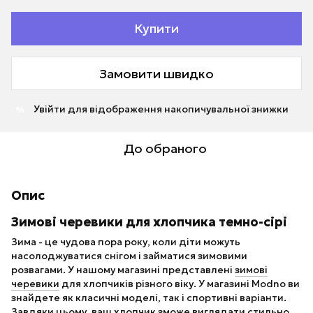
Купити
Замовити швидко
Увійти
для відображення накопичувальної знижки
%
До обраного
Опис
Зимові черевики для хлопчика темно-сірі
Зима - це чудова пора року, коли діти можуть
насолоджуватися снігом і займатися зимовими
розвагами. У нашому магазині представлені
зимові
черевики
для хлопчиків різного віку. У магазині Modno ви
знайдете як класичні моделі, так і спортивні варіанти.
Завдяки цьому, ваш хлопчик зможе виглядати стильно