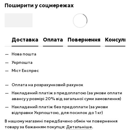
Поширити у соцмережах
Доставка
Оплата
Повернення
Консульт
Нова пошта
Укрпошта
Міст Експрес
Оплата на розрахунковий рахунок
Накладений платіж з предоплатою (за умови оплати
авансу у розмірі 20% від загальної суми замовлення)
Накладений платіж без предоплати (за умови
відправки Укрпоштою, для посилок до 1 кг)
В нашому магазині передбачено обмін чи повернення
товару за бажанням покупця:
Детальніше
.