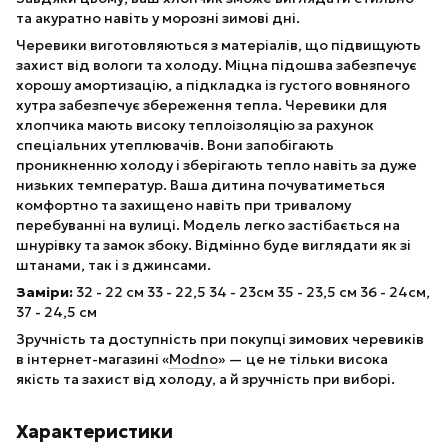
та акуратно навіть у морозні зимові дні.
Черевики виготовляються з матеріалів, що підвищують
захист від вологи та холоду. Міцна підошва забезпечує
хорошу амортизацію, а підкладка із густого вовняного
хутра забезпечує збереження тепла. Черевики для
хлопчика мають високу теплоізоляцію за рахунок
спеціальних утеплювачів. Вони запобігають
проникненню холоду і зберігають тепло навіть за дуже
низьких температур. Ваша дитина почуватиметься
комфортно та захищено навіть при тривалому
перебуванні на вулиці. Модель легко застібається на
шнурівку та замок збоку. Відмінно буде виглядати як зі
штанами, так і з джинсами.
Заміри:
32 - 22 см 33 - 22,5 34 - 23см 35 - 23,5 см 36 - 24см,
37 - 24,5 см
Зручність та доступність при покупці зимових черевиків
в інтернет-магазині «
Modno
» — це не тільки висока
якість та захист від холоду, а й зручність при виборі.
Характеристики