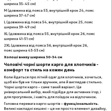
ширина 35-45 см)
M (довжина від пояса 53, внутрішній крок 24, пояс
ширина 37-47 см)
L (довжина від пояса 54, внутрішній крок 25, пояс
ширина 39-49 см)
XL (довжина від пояса 55, внутрішній крок 26, пояс
ширина 41-51 см)
2XL (довжина від пояса 56, внутрішній крок 26,
пояс ширина 43-53 см)
Холоші внизу ширина 30-34 см
Чоловічі чорні шорти карго для хлопчиків -
комфорт та стиль на кожен день
Коли йдеться про літній одяг для хлопчиків, хочеться,
щоб він був не тільки зручним, але й виглядав стильно.
Чорні шорти карго – саме такий варіант. Це
універсальний вибір, який підійде для активних ігор, і
для прогулянок, і навіть для поїздок на відпочинок.
Головна перевага карго-шортів –
функціональність
.
Великі накладні кишені – це не просто елемент дизайну,