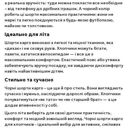
а реальна зручність: туди можна покласти все необхідне
– від телефону до дрібних іграшок. А чорний колір
робить ці шорти максимально практичними: вони не
маркі та легко поєднуються з будь-якою футболкою,
майкою чи толстовкою.
Ідеально для літа
Шорти карго виконані з легкої та міцної тканини, яка
«дихає» і не сковує рухів. Хлопчики можуть бігати,
лазити, кататися велосипедом — і все це з
максимальним комфортом. Еластичний пояс або утяжка
забезпечують зручну посадку, не завдаючи дискомфорту
навіть найактивнішим дітям.
Стильно та сучасно
Чорні шорти карго – це ще й про стиль. Вони виглядають
сучасно і мужньо, наслідуючи дорослі образи. Хлопчики
почуватимуться «як тато» чи «як старший брат» — а це
додає впевненості у собі.
Цього літа виберіть для своєї дитини практичність,
комфорт та модний зовнішній вигляд. Чорні шорти карго
для хлопчиків - ідеальний вибір для активних, сміливих