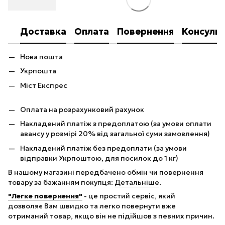
Доставка
Оплата
Повернення
Консульт
Нова пошта
Укрпошта
Міст Експрес
Оплата на розрахунковий рахунок
Накладений платіж з предоплатою (за умови оплати
авансу у розмірі 20% від загальної суми замовлення)
Накладений платіж без предоплати (за умови
відправки Укрпоштою, для посилок до 1 кг)
В нашому магазині передбачено обмін чи повернення
товару за бажанням покупця:
Детальніше
.
"Легке повернення"
- це простий сервіс, який
дозволяє Вам швидко та легко повернути вже
отриманий товар, якщо він не підійшов з певних причин.