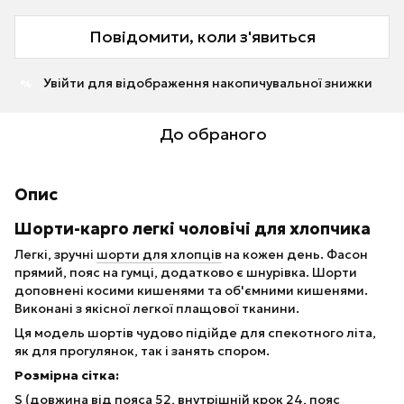
Повідомити, коли з'явиться
Увійти
для відображення накопичувальної знижки
%
До обраного
Опис
Шорти-карго легкі чоловічі для хлопчика
Легкі, зручні
шорти для хлопців
на кожен день. Фасон
прямий, пояс на гумці, додатково є шнурівка. Шорти
доповнені косими кишенями та об'ємними кишенями.
Виконані з якісної легкої плащової тканини.
Ця модель шортів чудово підійде для спекотного літа,
як для прогулянок, так і занять спором.
Розмірна сітка:
S (довжина від пояса 52, внутрішній крок 24, пояс