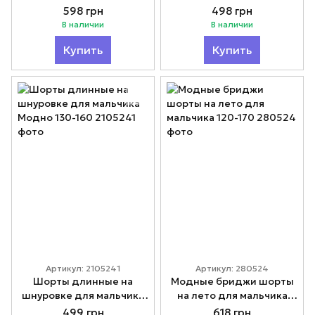
мальчика 160-180
Модно 130-160
598 грн
498 грн
В наличии
В наличии
Купить
Купить
Артикул: 2105241
Артикул: 280524
Шорты длинные на
Модные бриджи шорты
шнуровке для мальчика
на лето для мальчика
Модно 130-160
120-170
499 грн
618 грн