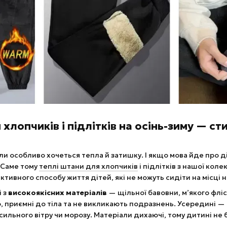
хлопчиків і підлітків на осінь-зиму — ст
коли особливо хочеться тепла й затишку. І якщо мова йде про
 Саме тому
теплі штани для хлопчиків
і підлітків з нашої кол
ктивного способу життя дітей, які не можуть сидіти на місці н
і з
високоякісних матеріалів
— щільної бавовни, м’якого фліс
, приємні до тіла та не викликають подразнень. Усередині —
сильного вітру чи морозу. Матеріали дихаючі, тому дитині не б