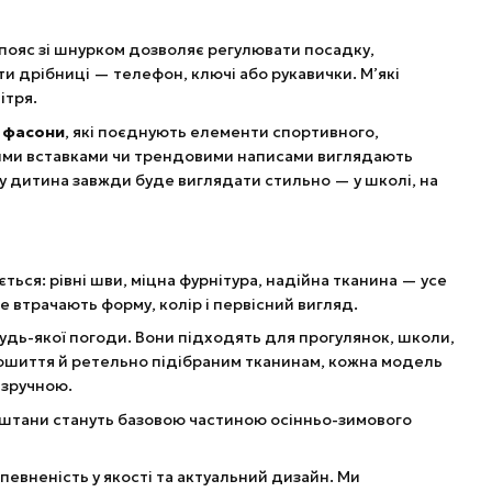
пояс зі шнурком дозволяє регулювати посадку,
и дрібниці — телефон, ключі або рукавички. М’які
ітря.
 фасони
, які поєднують елементи спортивного,
ими вставками чи трендовими написами виглядають
у дитина завжди буде виглядати стильно — у школі, на
ться: рівні шви, міцна фурнітура, надійна тканина — усе
е втрачають форму, колір і первісний вигляд.
удь-якої погоди. Вони підходять для прогулянок, школи,
пошиття й ретельно підібраним тканинам, кожна модель
 зручною.
кі штани стануть базовою частиною осінньо-зимового
впевненість у якості та актуальний дизайн. Ми