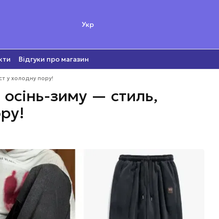
Укр
кти
Відгуки про магазин
ист у холодну пору!
а осінь-зиму — стиль,
ору!