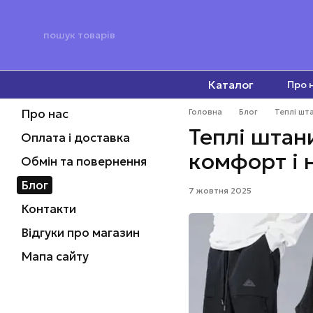
Перейти до основного контенту
Каталог
Про 
Про нас
Головна
Блог
Теплі шта
Теплі штани
Оплата і доставка
комфорт і 
Обмін та повернення
Блог
7 жовтня 2025
Контакти
Відгуки про магазин
Мапа сайту