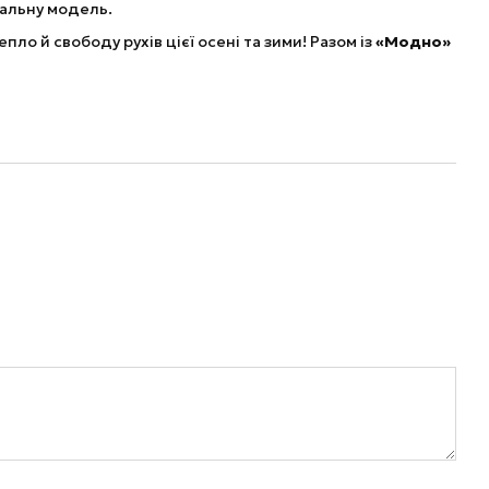
еальну модель.
ло й свободу рухів цієї осені та зими! Разом із
«Модно»