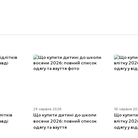
29 червня 2026
16 червня 2
літків
Що купити дитині до школи
Що купити
авді
восени 2026: повний список
влітку 202
одягу та взуття
одягу у ві