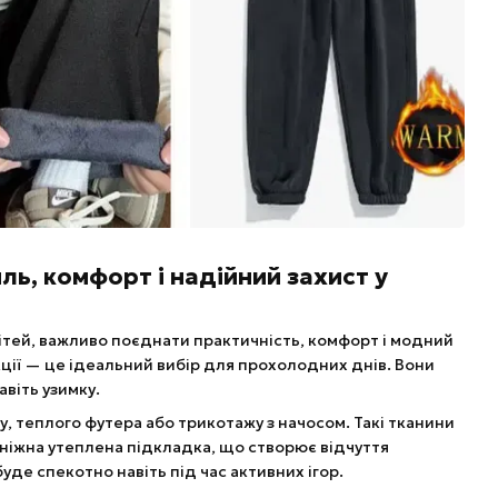
иль, комфорт і надійний захист у
 дітей, важливо поєднати практичність, комфорт і модний
екції — це ідеальний вибір для прохолодних днів. Вони
авіть узимку.
у, теплого футера або трикотажу з начосом. Такі тканини
 ніжна утеплена підкладка, що створює відчуття
уде спекотно навіть під час активних ігор.