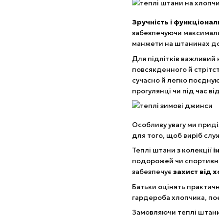
Зручність і функціонал
забезпечуючи максимальн
манжети на штанинах до
Для підлітків важливий 
повсякденного й стрітс
сучасно й легко поєдную
прогулянці чи під час ві
Особливу увагу ми прид
для того, щоб виріб слу
Теплі штани з колекції
і
подорожей чи спортивни
забезпечує
захист від х
Батьки оцінять практичн
гардероба хлопчика, поє
Замовляючи теплі штан