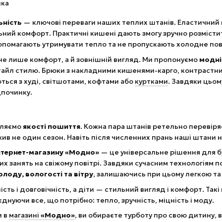
ьність
— ключові переваги наших теплих штанів. Еластичний 
ий комфорт. Практичні кишені дають змогу зручно розмістит
помагають утримувати тепло та не пропускають холодне пов
не лише комфорт, а й зовнішній вигляд. Ми пропонуємо
модні
тайл стилю. Брюки з накладними кишенями-карго, контрастн
ться з худі, світшотами, кофтами або
куртками
. Завдяки цьом
дпочинку.
іляємо
якості пошиття
. Кожна пара штанів ретельно перевіряє
жив не один сезон. Навіть після численних прань наші штани н
нтернет-магазину «Модно»
— це універсальне рішення для б
х занять на свіжому повітрі. Завдяки сучасним технологіям 
олоду, вологості та вітру
, залишаючись при цьому легкою та
ість і довговічність, а діти — стильний вигляд і комфорт. Та
днуючи все, що потрібно: тепло, зручність, міцність і моду.
и в
магазині
«Модно»
, ви обираєте турботу про свою дитину, 