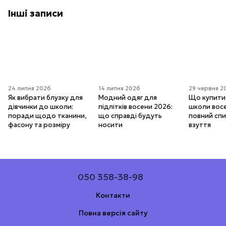
Інші записи
24 липня 2026
14 липня 2026
29 червня 2
Як вибрати блузку для
Модний одяг для
Що купити
дівчинки до школи:
підлітків восени 2026:
школи вос
поради щодо тканини,
що справді будуть
повний спи
фасону та розміру
носити
взуття
050 358-38-98
Контакти
Повна версія сайту