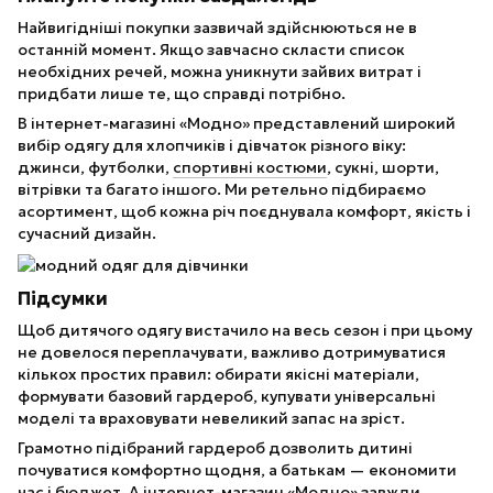
Найвигідніші покупки зазвичай здійснюються не в
останній момент. Якщо завчасно скласти список
необхідних речей, можна уникнути зайвих витрат і
придбати лише те, що справді потрібно.
В інтернет-магазині «Модно» представлений широкий
вибір одягу для хлопчиків і дівчаток різного віку:
джинси, футболки,
спортивні костюми
, сукні, шорти,
вітрівки та багато іншого. Ми ретельно підбираємо
асортимент, щоб кожна річ поєднувала комфорт, якість і
сучасний дизайн.
Підсумки
Щоб дитячого одягу вистачило на весь сезон і при цьому
не довелося переплачувати, важливо дотримуватися
кількох простих правил: обирати якісні матеріали,
формувати базовий гардероб, купувати універсальні
моделі та враховувати невеликий запас на зріст.
Грамотно підібраний гардероб дозволить дитині
почуватися комфортно щодня, а батькам — економити
час і бюджет. А
інтернет-магазин «Модно»
завжди