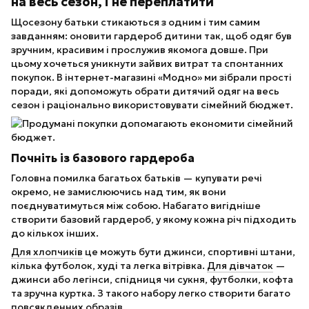
на весь сезон, і не переплатити
Щосезону батьки стикаються з одним і тим самим
завданням: оновити гардероб дитини так, щоб одяг був
зручним, красивим і прослужив якомога довше. При
цьому хочеться уникнути зайвих витрат та спонтанних
покупок. В інтернет-магазині «Модно» ми зібрали прості
поради, які допоможуть обрати дитячий одяг на весь
сезон і раціонально використовувати сімейний бюджет.
Почніть із базового гардероба
Головна помилка багатьох батьків — купувати речі
окремо, не замислюючись над тим, як вони
поєднуватимуться між собою. Набагато вигідніше
створити базовий гардероб, у якому кожна річ підходить
до кількох інших.
Для хлопчиків
це можуть бути джинси, спортивні штани,
кілька футболок, худі та легка вітрівка.
Для дівчаток
—
джинси або легінси, спідниця чи сукня, футболки, кофта
та зручна куртка. З такого набору легко створити багато
повсякденних образів.