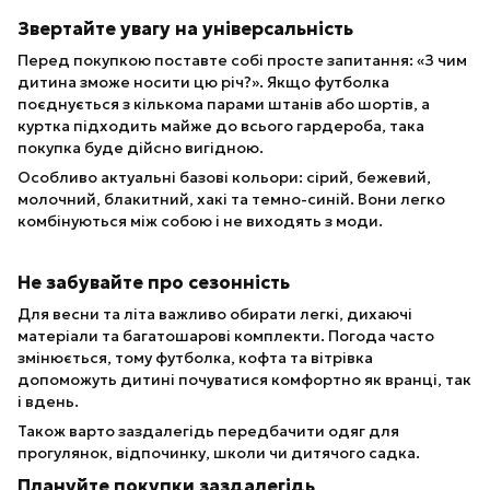
Звертайте увагу на універсальність
Перед покупкою поставте собі просте запитання: «З чим
дитина зможе носити цю річ?». Якщо футболка
поєднується з кількома парами штанів або шортів, а
куртка підходить майже до всього гардероба, така
покупка буде дійсно вигідною.
Особливо актуальні базові кольори: сірий, бежевий,
молочний, блакитний, хакі та темно-синій. Вони легко
комбінуються між собою і не виходять з моди.
Не забувайте про сезонність
Для весни та літа важливо обирати легкі, дихаючі
матеріали та багатошарові комплекти. Погода часто
змінюється, тому футболка, кофта та вітрівка
допоможуть дитині почуватися комфортно як вранці, так
і вдень.
Також варто заздалегідь передбачити одяг для
прогулянок, відпочинку, школи чи дитячого садка.
Плануйте покупки заздалегідь