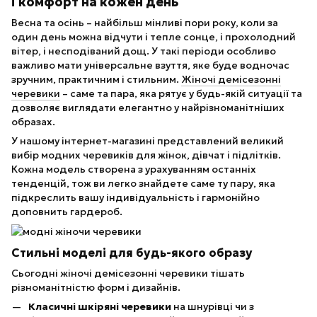
і комфорт на кожен день
Весна та осінь – найбільш мінливі пори року, коли за
один день можна відчути і тепле сонце, і прохолодний
вітер, і несподіваний дощ. У такі періоди особливо
важливо мати універсальне взуття, яке буде водночас
зручним, практичним і стильним.
Жіночі демісезонні
черевики
– саме та пара, яка рятує у будь-якій ситуації та
дозволяє виглядати елегантно у найрізноманітніших
образах.
У нашому інтернет-магазині представлений великий
вибір модних черевиків для жінок, дівчат і підлітків.
Кожна модель створена з урахуванням останніх
тенденцій, тож ви легко знайдете саме ту пару, яка
підкреслить вашу індивідуальність і гармонійно
доповнить гардероб.
Стильні моделі для будь-якого образу
Сьогодні жіночі демісезонні черевики тішать
різноманітністю форм і дизайнів.
Класичні шкіряні черевики
на шнурівці чи з