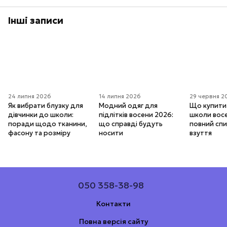
Інші записи
24 липня 2026
14 липня 2026
29 червня 2
Як вибрати блузку для
Модний одяг для
Що купити
дівчинки до школи:
підлітків восени 2026:
школи вос
поради щодо тканини,
що справді будуть
повний спи
фасону та розміру
носити
взуття
050 358-38-98
Контакти
Повна версія сайту