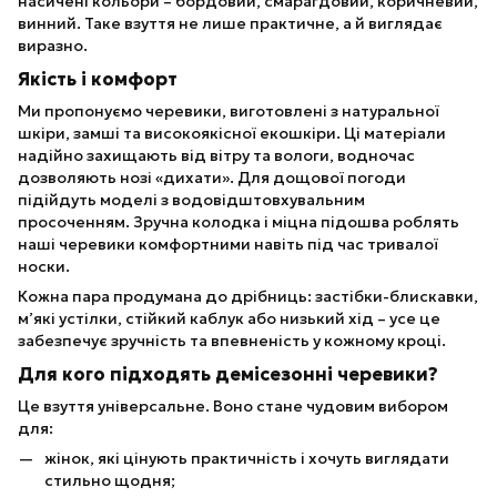
насичені кольори – бордовий, смарагдовий, коричневий,
винний. Таке взуття не лише практичне, а й виглядає
виразно.
Якість і комфорт
Ми пропонуємо черевики, виготовлені з натуральної
шкіри, замші та високоякісної екошкіри. Ці матеріали
надійно захищають від вітру та вологи, водночас
дозволяють нозі «дихати». Для дощової погоди
підійдуть моделі з водовідштовхувальним
просоченням. Зручна колодка і міцна підошва роблять
наші черевики комфортними навіть під час тривалої
носки.
Кожна пара продумана до дрібниць: застібки-блискавки,
м’які устілки, стійкий каблук або низький хід – усе це
забезпечує зручність та впевненість у кожному кроці.
Для кого підходять демісезонні черевики?
Це взуття універсальне. Воно стане чудовим вибором
для:
жінок, які цінують практичність і хочуть виглядати
стильно щодня;