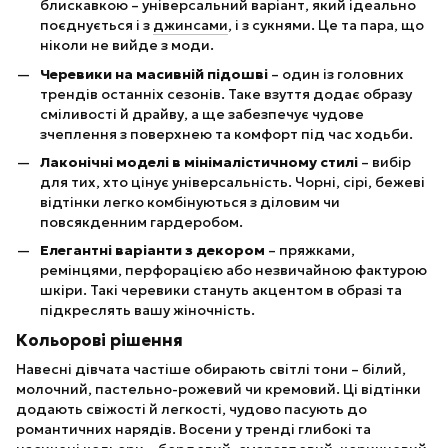
блискавкою – універсальний варіант, який ідеально
поєднується і з
джинсами
, і з сукнями. Це та пара, що
ніколи не вийде з моди.
Черевики на масивній підошві
– один із головних
трендів останніх сезонів. Таке взуття додає образу
сміливості й драйву, а ще забезпечує чудове
зчеплення з поверхнею та комфорт під час ходьби.
Лаконічні моделі в мінімалістичному стилі
– вибір
для тих, хто цінує універсальність. Чорні, сірі, бежеві
відтінки легко комбінуються з діловим чи
повсякденним гардеробом.
Елегантні варіанти з декором
– пряжками,
ремінцями, перфорацією або незвичайною фактурою
шкіри. Такі черевики стануть акцентом в образі та
підкреслять вашу жіночність.
Кольорові рішення
Навесні дівчата частіше обирають світлі тони – білий,
молочний, пастельно-рожевий чи кремовий. Ці відтінки
додають свіжості й легкості, чудово пасують до
романтичних нарядів. Восени у тренді глибокі та