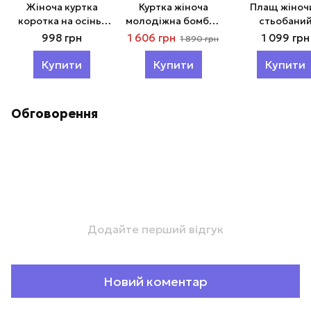
Жіноча куртка
Куртка жіноча
Плащ жіноч
коротка на осінь-
молодіжна бомбер
стьобани
зиму Модно 61025
шкіряний 180324
двосторонн
998 грн
1 606 грн
1 099 грн
1 890 грн
Тренч Модно 
Купити
Купити
Купити
Обговорення
Додайте перший відгук
Новий коментар