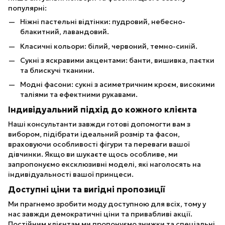
популярні:
Ніжні пастельні відтінки: пудровий, небесно-
блакитний, лавандовий.
Класичні кольори: білий, червоний, темно-синій.
Сукні з яскравими акцентами: банти, вишивка, паєтки
та блискучі тканини.
Модні фасони: сукні з асиметричним кроєм, високими
таліями та ефектними рукавами.
Індивідуальний підхід до кожного клієнта
Наші консультанти завжди готові допомогти вам з
вибором, підібрати ідеальний розмір та фасон,
враховуючи особливості фігури та переваги вашої
дівчинки. Якщо ви шукаєте щось особливе, ми
запропонуємо ексклюзивні моделі, які наголосять на
індивідуальності вашої принцеси.
Доступні ціни та вигідні пропозиції
Ми прагнемо зробити моду доступною для всіх, тому у
нас завжди демократичні ціни та привабливі акції.
Постійним клієнтам ми пропонуємо знижки та спеціальні