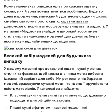
Кожна маленька принцеса мріє про красиву ошатну
сукню, в якій вона почуватиметься особливою. Будь то
день народження, випускний у дитячому садку чи школі,
сімейне свято чи просто свято,
ошатне плаття
допоможе створити атмосферу чарівництва та радості. У
магазині «Модно» ви знайдете широкий асортимент
стильних та вишуканих моделей для дівчаток будь-
якого віку – від найменших до підлітків.
Великий вибір моделей для будь-якого
випадку
У нашому магазині представлені ошатні сукні у різних
стилях та фасонах, щоб кожна дівчинка могла вибрати
ідеальний варіант для себе. Ми ретельно підбираємо
моделі, враховуючи сучасні модні тенденції, зручність та
якість матеріалів. У каталозі ви знайдете:
Класичні сукні – елегантні та витончені, що ідеально
підходять для офіційних заходів.
Пишні сукні з фатином – казкові моделі, які