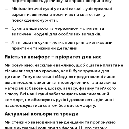
перетворюють дівчинку на справжню принцесу.
Мінімалістичні сукні у стилі casual – універсальні
варіанти, які можна носити як на свято, так і у
повсякденному житті.
Сукні з вишивкою та мереживом – стильні та
витончені моделі для особливих випадків.
Літні ошатні сукні – легкі, повітряні, з квітковими
принтами та ніжними деталями.
Якість та комфорт – пріоритет для нас
Ми розуміємо, наскільки важливо, щоб ошатне плаття не
тільки виглядало красиво, але й було зручним для
дитини. Тому в магазині «Модно» представлені лише
якісні моделі, виконані з гіпоалергенних та дихаючих
матеріалів: бавовни, шовку, атласу, фатину та м'якого
гіпюру. Всі наші сукні забезпечують максимальний
комфорт, не обмежують рухів і дозволяють дівчинці
насолоджуватися святом без дискомфорту.
Актуальні кольори та тренди
Ми стежимо за модними тенденціями та пропонуємо
лише актуальні кольори та фасони. Цього сезону