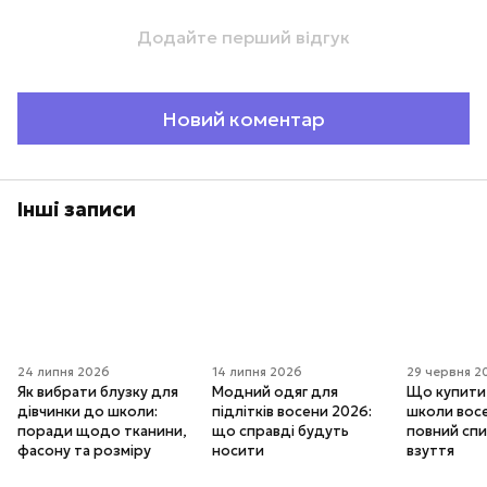
Додайте перший відгук
Новий коментар
Інші записи
24 липня 2026
14 липня 2026
29 червня 2
Як вибрати блузку для
Модний одяг для
Що купити
дівчинки до школи:
підлітків восени 2026:
школи вос
поради щодо тканини,
що справді будуть
повний спи
фасону та розміру
носити
взуття