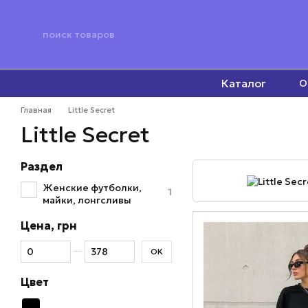
Перейти к основному контенту
Каталог
О
Главная
Little Secret
Little Secret
Раздел
Женские футболки,
1
майки, лонгсливы
Цена, грн
От Цена, грн
До Цена, грн
OK
Цвет