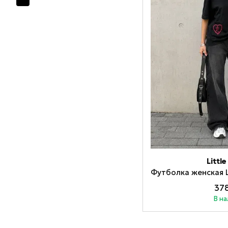
Littl
378
В н