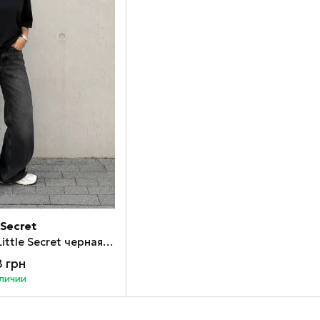
e Secret
Футболка женская Little Secret черная Модно 206251
 грн
аличии