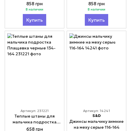
Лыжник Модно серые
Лыжник Модно синие
858 грн
858 грн
130-170
130-170
В наличии
В наличии
Купить
Купить
Артикул: 231221
Артикул: 14241
S&D
Теплые штаны для
Джинсы мальчику зимние
мальчика подростка
на меху серые 116-164
Плащевка черные 134-
658 грн