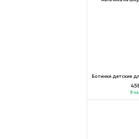
458
В н