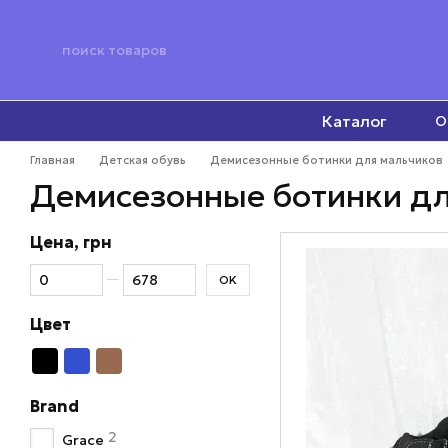
Перейти к основному контенту
Каталог
О
Главная
Детская обувь
Демисезонные ботинки для мальчиков
Демисезонные ботинки дл
Цена, грн
От Цена, грн
До Цена, грн
OK
Цвет
Brand
2
Grace