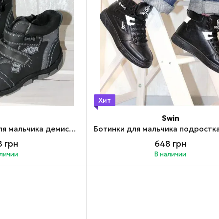
Хит
Swin
Детские ботинки для мальчика демисезонные на липучках 25
 грн
648 грн
аличии
В наличии