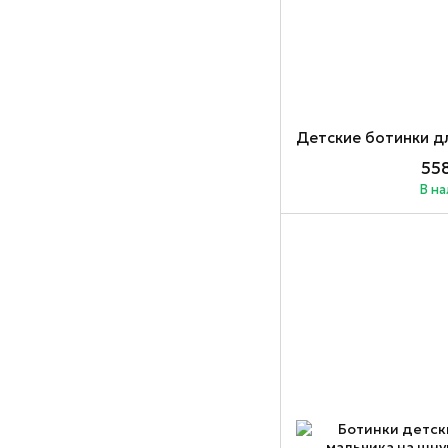
558
В н