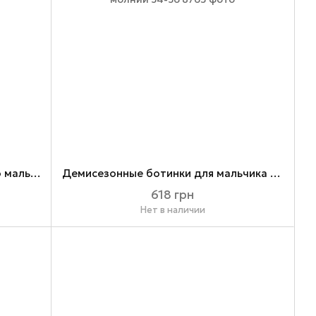
Детские ботинки для маленького мальчика 20
Демисезонные ботинки для мальчика на молнии 34-36
618 грн
Нет в наличии